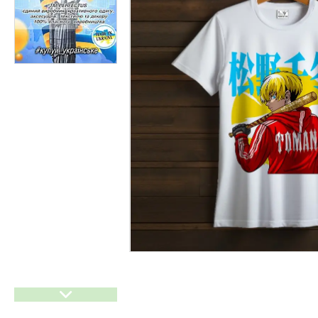
Прайси
Статті
F.A.Q