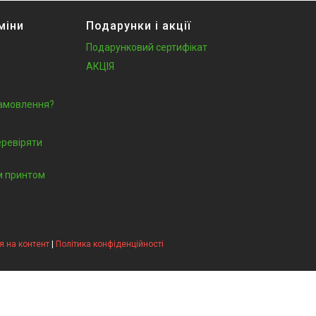
міни
Подарунки і акції
Подарунковий сертифікат
АКЦІЯ
замовлення?
еревіряти
їм принтом
 на контент
|
Політика конфіденційності