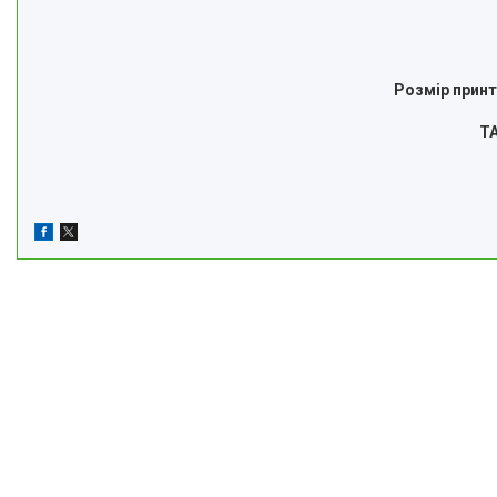
Розмір прин
Т