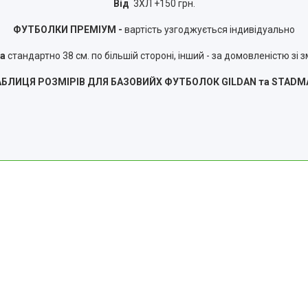
Від
3ХЛ +150 грн.
ФУТБОЛКИ ПРЕМІУМ -
вартість узгоджується індивідуально
та
стандартно 38 см. по більшій стороні, інший - за домовленістю зі 
АБЛИЦЯ РОЗМІРІВ ДЛЯ БАЗОВИЙХ ФУТБОЛОК GILDAN та STADM