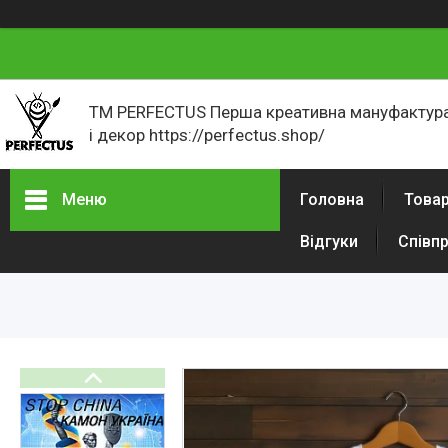
ТМ PERFECTUS Перша креативна мануфактура
і декор https://perfectus.shop/
Меню
Головна
Товар
Відгуки
Співп
Товари і послуги
Новини
Як оформити замовлення
Відгуки
Портфоліо
Фотогалерея