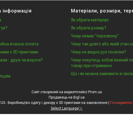
 інформація
Матеріали, розміри, тер
а
Як обрати матеріал
гук?
Як обрати розмір?
Чому немає "перезвону"
рібна вчасна оплата
Чому так довго або який стан 
чами з 3D принтами.
Чому не видно рух посилки?
али - друзі чи вороги?
Чому покупець зобов'язаний п
товар при отриманні
Що і як можна замовити зі сво
упцям
Сайт створений на маркетплейсі
Prom.ua
Продавець на Bigl.ua
Перша Креативна Мануфактура PERFECTUS - Виробництво одягу і декору з 3D принтами на замовлення |
Поскаржитися
Select Language
▼