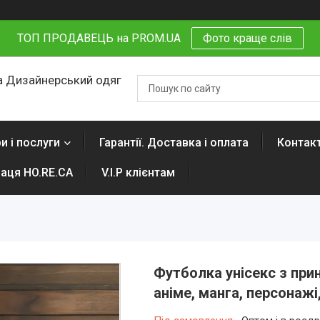
ТОП ПРОДАВЕЦЬ на PROM.UA
Фото краще слів
 Дизайнерський одяг
и і послуги
Гарантії. Доставка і оплата
Контак
раця HO.RE.CA
V.I.P клієнтам
Футболка унісекс з прин
аніме, манга, персонажі