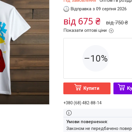
Під замовлення
Оптом і в роздр
Відправка з 09 серпня 2026
від 675 ₴
від 750 ₴
Показати оптові ціни
–10%
Купити
Ку
+380 (68) 482-88-14
Законом не передбачено повер