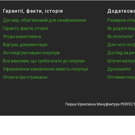
Гарантії, факти, історія
Додаткова
Договір, обов'язковий для ознайомлення
Розмірна сітк
Гарантії, факти, історія
Як додати від
Угода користувача
Як оплатити?
Відгуки, документація
Для чого пот
Фотовідгуки наших покупців
Догляд за ре
Все важливе, що треба знати до покупки
Штучні матері
Оформлення замовлення замість покупця
Дропшипінг
Оплата при отриманні
Оптовим пок