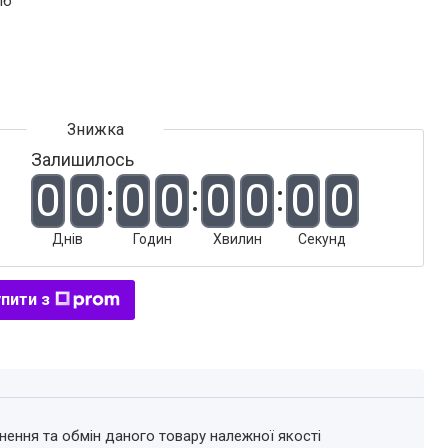
іб
Залишилось
0
0
0
0
0
0
0
0
Днів
Годин
Хвилин
Секунд
пити з
нення та обмін даного товару належної якості