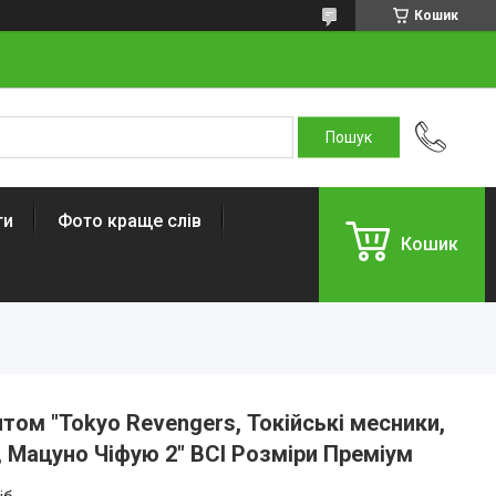
Кошик
ти
Фото краще слів
Кошик
том "Tokyo Revengers, Токійські месники,
, Мацуно Чіфую 2" ВСІ Розміри Преміум