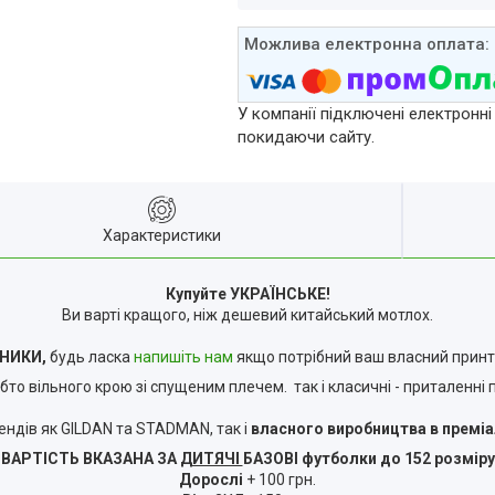
У компанії підключені електронні
покидаючи сайту.
Характеристики
Купуйте УКРАЇНСЬКЕ!
Ви варті кращого, ніж дешевий китайський мотлох.
НИКИ,
будь ласка
напишіть нам
якщо потрібний ваш власний принт
вільного крою зі спущеним плечем. так і класичні - приталенні по фі
ендів як GILDAN та STADMAN, так і
власного виробництва в премі
ВАРТІСТЬ ВКАЗАНА ЗА
ДИТЯЧІ
БАЗОВІ футболки до 152 розміру
Дорослі
+ 100 грн.