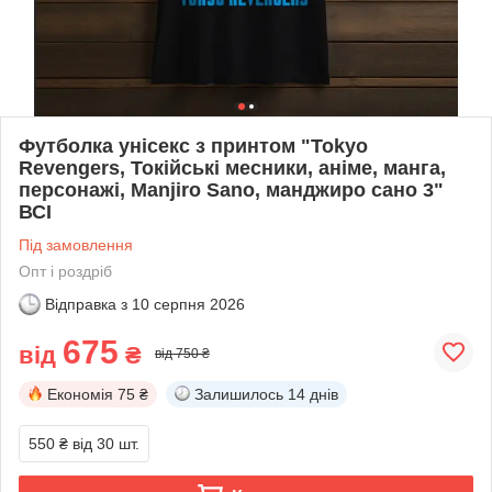
Футболка унісекс з принтом "Tokyo
Revengers, Токійські месники, аніме, манга,
персонажі, Manjiro Sano, манджиро сано 3"
ВСІ
Під замовлення
Опт і роздріб
Відправка з
10 серпня 2026
675
від
₴
від 750 ₴
Економія
75 ₴
Залишилось
14 днів
550 ₴
від 30 шт.