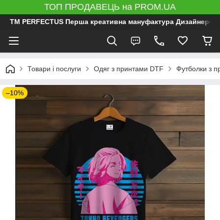
ТОП ПРОДАВЕЦЬ на PROM.UA
ТМ PERFECTUS Перша креативна мануфактура Дизайнерський 
Товари і послуги
Одяг з принтами DTF
Футболки з 
–10%