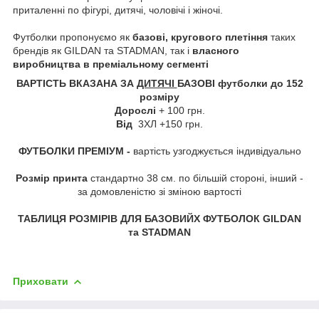
приталенні по фігурі, дитячі, чоловічі і жіночі.
Футболки пропонуємо як
базові, кругового плетіння
таких
брендів як GILDAN та STADMAN, так і
власного
виробництва в преміальному сегменті
ВАРТІСТЬ ВКАЗАНА ЗА
ДИТЯЧІ
БАЗОВІ футболки до 152
розміру
Дорослі
+ 100 грн.
Від
3ХЛ +150 грн.
ФУТБОЛКИ ПРЕМІУМ -
вартість узгоджується індивідуально
Розмір принта
стандартно 38 см. по більшій стороні, інший -
за домовленістю зі зміною вартості
ТАБЛИЦЯ РОЗМІРІВ ДЛЯ БАЗОВИЙХ ФУТБОЛОК GILDAN
та STADMAN
Приховати