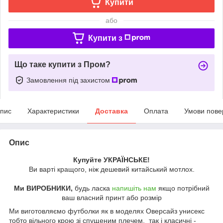
Купити
або
Купити з
Що таке купити з Пром?
Замовлення під захистом
пис
Характеристики
Доставка
Оплата
Умови пове
Опис
Купуйте УКРАЇНСЬКЕ!
Ви варті кращого, ніж дешевий китайський мотлох.
Ми ВИРОБНИКИ,
будь ласка
напишіть нам
якщо потрібний
ваш власний принт або розмір
Ми виготовляємо футболки як в моделях Оверсайз унисекс
тобто вільного крою зі спущеним плечем. так і класичні -