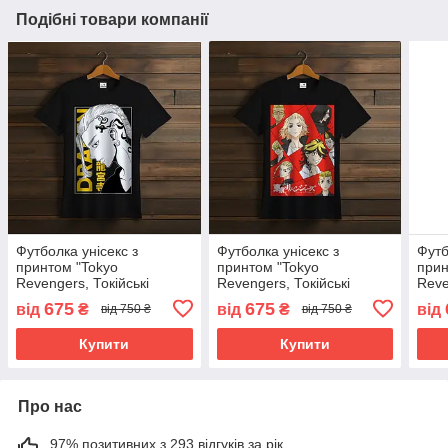
Подібні товари компанії
Футболка унісекс з
Футболка унісекс з
Футб
принтом "Tokyo
принтом "Tokyo
прин
Revengers, Токійські
Revengers, Токійські
Reve
месники, аніме, манга,
месники, аніме, манга,
месн
675
675
від
₴
від
₴
від
від 750 ₴
від 750 ₴
персонажі, Кен Рюгуджи
персонажі" ВСІ Розміри
перс
3" ВСІ Розміри Преміум
Преміум тканина
Прем
Купити
Купити
Про нас
97% позитивних з 293 відгуків за рік