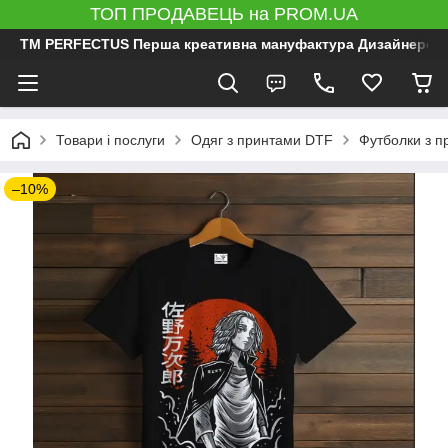
ТОП ПРОДАВЕЦЬ на PROM.UA
ТМ PERFECTUS Перша креативна мануфактура Дизайнерський 
Товари і послуги
Одяг з принтами DTF
Футболки з 
–10%