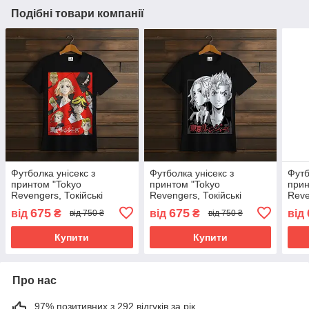
Подібні товари компанії
Футболка унісекс з
Футболка унісекс з
Футб
принтом "Tokyo
принтом "Tokyo
прин
Revengers, Токійські
Revengers, Токійські
Reve
месники, аніме, манга,
месники, аніме, манга,
месн
675
675
від
₴
від
₴
від
від 750 ₴
від 750 ₴
персонажі" ВСІ Розміри
персонажі 1" ВСІ Розміри
перс
Преміум тканина
Преміум тканина
Прем
Купити
Купити
Про нас
97% позитивних з 292 відгуків за рік