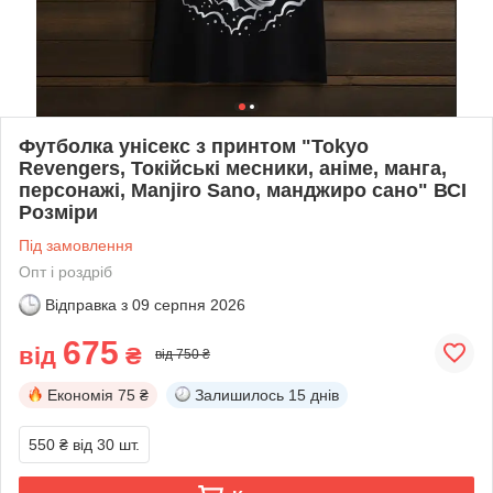
Футболка унісекс з принтом "Tokyo
Revengers, Токійські месники, аніме, манга,
персонажі, Manjiro Sano, манджиро сано" ВСІ
Розміри
Під замовлення
Опт і роздріб
Відправка з
09 серпня 2026
675
від
₴
від 750 ₴
Економія
75 ₴
Залишилось
15 днів
550 ₴
від 30 шт.