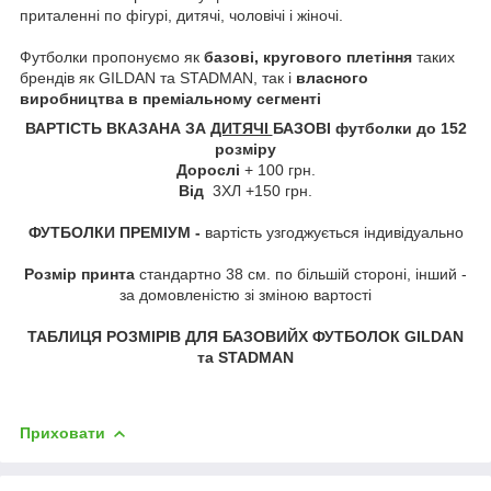
приталенні по фігурі, дитячі, чоловічі і жіночі.
Футболки пропонуємо як
базові, кругового плетіння
таких
брендів як GILDAN та STADMAN, так і
власного
виробництва в преміальному сегменті
ВАРТІСТЬ ВКАЗАНА ЗА
ДИТЯЧІ
БАЗОВІ футболки до 152
розміру
Дорослі
+ 100 грн.
Від
3ХЛ +150 грн.
ФУТБОЛКИ ПРЕМІУМ -
вартість узгоджується індивідуально
Розмір принта
стандартно 38 см. по більшій стороні, інший -
за домовленістю зі зміною вартості
ТАБЛИЦЯ РОЗМІРІВ ДЛЯ БАЗОВИЙХ ФУТБОЛОК GILDAN
та STADMAN
Приховати