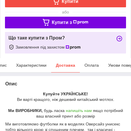
Купити
або
Купити з
Що таке купити з Пром?
Замовлення під захистом
пис
Характеристики
Доставка
Оплата
Умови пове
Опис
Купуйте УКРАЇНСЬКЕ!
Ви варті кращого, ніж дешевий китайський мотлох.
Ми ВИРОБНИКИ,
будь ласка
напишіть нам
якщо потрібний
ваш власний принт або розмір
Ми виготовляємо футболки як в моделях Оверсайз унисекс
тобто вільного крою зі спущеним плечем. так і класичні -