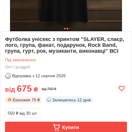
Футболка унісекс з принтом "SLAYER, слаєр,
лого, група, фанат, подарунок, Rock Band,
група, гурт, рок, музиканти, виконавці" ВСІ
Під замовлення
Опт і роздріб
Відправка з
12 серпня 2026
675
від
₴
від 750 ₴
Економія
75 ₴
Залишилось
12 днів
550 ₴
від 30 шт.
Купити