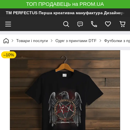
ТОП ПРОДАВЕЦЬ на PROM.UA
ТМ PERFECTUS Перша креативна мануфактура Дизайнерський 
Товари і послуги
Одяг з принтами DTF
Футболки з 
–10%