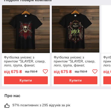
Футболка унісекс з
Футболка унісекс з
Футб
принтом "SLAYER, слаєр,
принтом "SLAYER, слаєр,
прин
лого, група, фанат,
лого, група, фанат,
лого
подарунок, Rock Band,
подарунок, Rock Band,
пода
675
675
від
₴
від
₴
від
від 750 ₴
від 750 ₴
група, гурт, рок,
група, гурт, рок,
група
музиканти, виконавці, ВСІ
музиканти, виконавці,
музи
Купити
Купити
череп
чер
Про нас
97% позитивних з 295 відгуків за рік