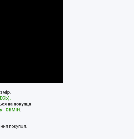
змір.
СЬ).
ься на покупця.
я і ОБМІН
.
ення покупця.