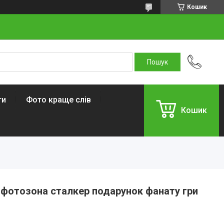
Кошик
ти
Фото краще слів
Кошик
 фотозона сталкер подарунок фанату гри