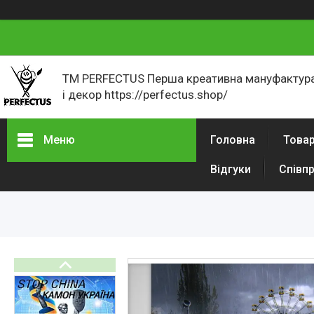
ТМ PERFECTUS Перша креативна мануфактура
і декор https://perfectus.shop/
Меню
Головна
Товар
Відгуки
Співп
Товари і послуги
Новини
Як оформити замовлення
Відгуки
Портфоліо
Фотогалерея