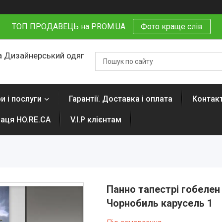
ТОП ПРОДАВЕЦЬ на PROM.UA
Фото краще слів
 Дизайнерський одяг
и і послуги
Гарантії. Доставка і оплата
Контак
раця HO.RE.CA
V.I.P клієнтам
Панно тапестрі гобелен
Чорнобиль карусель 1