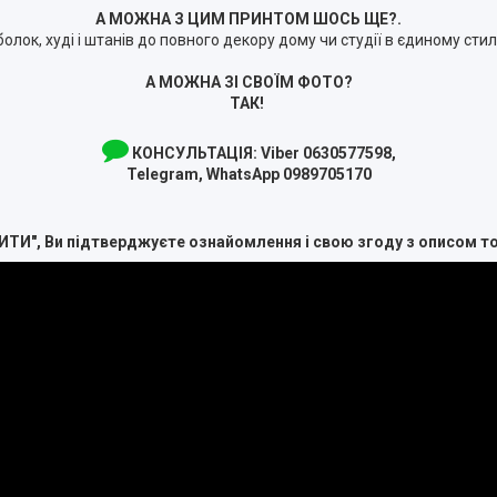
А МОЖНА З ЦИМ ПРИНТОМ ШОСЬ ЩЕ?.
болок, худі і штанів до повного декору дому чи студії в єдиному сти
А МОЖНА ЗІ СВОЇМ ФОТО?
ТАК!
КОНСУЛЬТАЦІЯ:
Viber 0630577598,
Telegram, WhatsApp 0989705170
ИТИ", Ви підтверджуєте ознайомлення і свою згоду з описом т