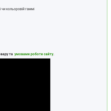
лі чи кольоровій гаммі
овару та
умовами роботи сайту
.