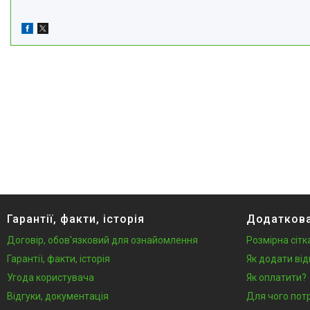
Гарантії, факти, історія
Додаткова
Договір, обов'язковий для ознайомлення
Розмірна сітк
Гарантії, факти, історія
Як додати від
Угода користувача
Як оплатити?
Відгуки, документація
Для чого пот