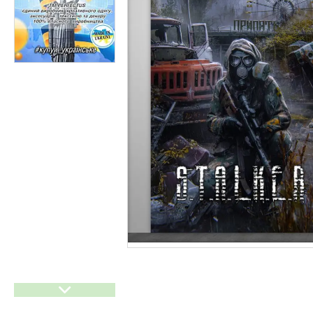
Прайси
Статті
F.A.Q