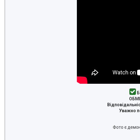
Б
ОБМІ
Відповідальніс
Уважно пе
Фото є демон