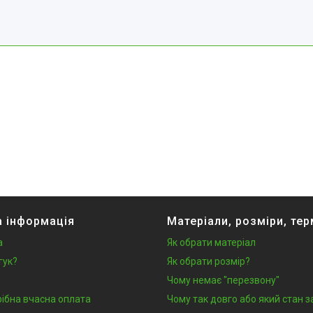
 інформація
Матеріали, розміри, тер
а
Як обрати матеріал
гук?
Як обрати розмір?
Чому немає "перезвону"
рібна вчасна оплата
Чому так довго або який стан 