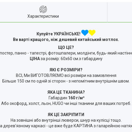
Характеристики
Купуйте УКРАЇНСЬКЕ!
Ви варті кращого, ніж дешевий китайський мотлох.
ЩО ЦЕ?
 постер, панно - тапестрі, фотошпалери, молдінги, будь-який настін
ЦІНА
за розмір: 60х60 см.з габардину
ЯКІ Є РОЗМІРИ?
ВСІ, Ми ВИГОТОВЛЯЄМО всі розміри на замовлення
Більше 150 см по одній зі сторон - з непомітним внутрішнім швом.
ЯКА ЦЕ ТКАНИНА?
Габардин
160 г/м²
Або оксфорд, холст, льон, HUGO чи інші тканини для ваших потреб.
ЯК ЦЕ ЗАКРІПИТИ
На зовнішні або внутрінші люверси, шнур на кулісці тощо.
 дерев'язному каркасі - це вже буде КАРТИНА з галарейною натяжк