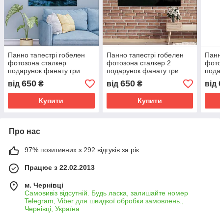
Панно тапестрі гобелен
Панно тапестрі гобелен
Панн
фотозона сталкер
фотозона сталкер 2
фото
подарунок фанату гри
подарунок фанату гри
пода
Чорнобиль логотип 1
Чорнобиль
Чорн
650
650
від
₴
від
₴
від
Купити
Купити
Про нас
97% позитивних з 292 відгуків за рік
Працює з 22.02.2013
м. Чернівці
Самовивіз відсутній. Будь ласка, залишайте номер
Telegram, Viber для швидкої обробки замовлень.,
Чернівці, Україна