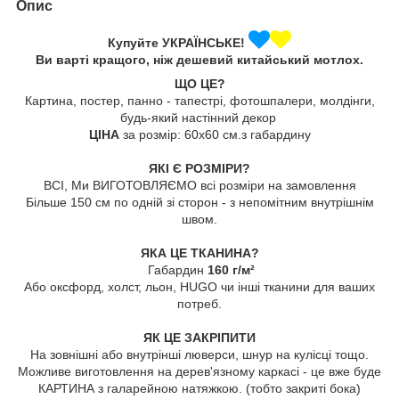
Опис
Купуйте УКРАЇНСЬКЕ!
Ви варті кращого, ніж дешевий китайський мотлох.
ЩО ЦЕ?
Картина, постер, панно - тапестрі, фотошпалери, молдінги,
будь-який настінний декор
ЦІНА
за розмір: 60х60 см.з габардину
ЯКІ Є РОЗМІРИ?
ВСІ, Ми ВИГОТОВЛЯЄМО всі розміри на замовлення
Більше 150 см по одній зі сторон - з непомітним внутрішнім
швом.
ЯКА ЦЕ ТКАНИНА?
Габардин
160 г/м²
Або оксфорд, холст, льон, HUGO чи інші тканини для ваших
потреб.
ЯК ЦЕ ЗАКРІПИТИ
На зовнішні або внутрінші люверси, шнур на кулісці тощо.
Можливе виготовлення на дерев'язному каркасі - це вже буде
КАРТИНА з галарейною натяжкою. (тобто закриті бока)