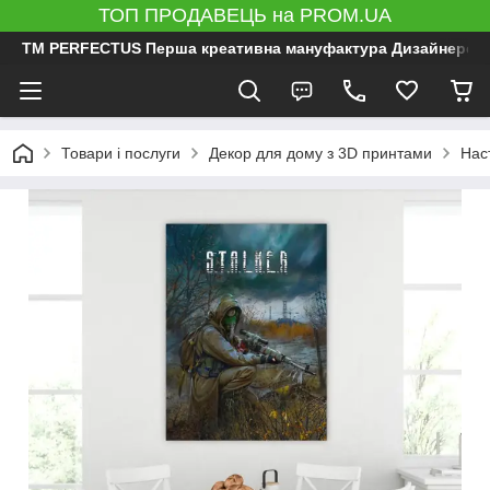
ТОП ПРОДАВЕЦЬ на PROM.UA
ТМ PERFECTUS Перша креативна мануфактура Дизайнерський 
Товари і послуги
Декор для дому з 3D принтами
Нас