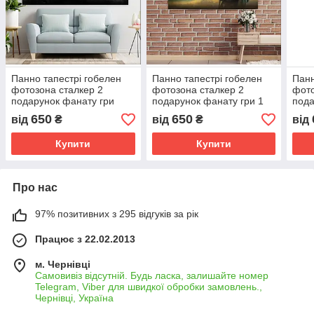
Панно тапестрі гобелен
Панно тапестрі гобелен
Панн
фотозона сталкер 2
фотозона сталкер 2
фото
подарунок фанату гри
подарунок фанату гри 1
пода
650
650
від
₴
від
₴
від
Купити
Купити
Про нас
97% позитивних з 295 відгуків за рік
Працює з 22.02.2013
м. Чернівці
Самовивіз відсутній. Будь ласка, залишайте номер
Telegram, Viber для швидкої обробки замовлень.,
Чернівці, Україна