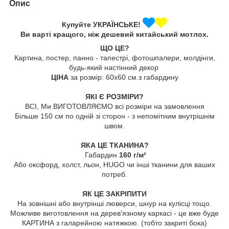
Опис
Купуйте УКРАЇНСЬКЕ!
Ви варті кращого, ніж дешевий китайський мотлох.
ЩО ЦЕ?
Картина, постер, панно - тапестрі, фотошпалери, молдінги,
будь-який настінний декор
ЦІНА
за розмір: 60х60 см.з габардину
ЯКІ Є РОЗМІРИ?
ВСІ, Ми ВИГОТОВЛЯЄМО всі розміри на замовлення
Більше 150 см по одній зі сторон - з непомітним внутрішнім
швом.
ЯКА ЦЕ ТКАНИНА?
Габардин
160 г/м²
Або оксфорд, холст, льон, HUGO чи інші тканини для ваших
потреб.
ЯК ЦЕ ЗАКРІПИТИ
На зовнішні або внутрінші люверси, шнур на кулісці тощо.
Можливе виготовлення на дерев'язному каркасі - це вже буде
КАРТИНА з галарейною натяжкою. (тобто закриті бока)