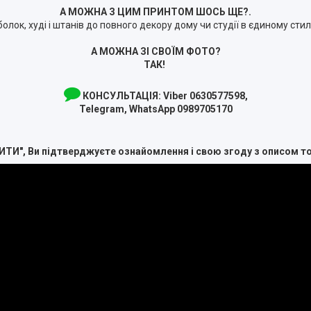
А МОЖНА З ЦИМ ПРИНТОМ ШОСЬ ЩЕ?.
болок, худі і штанів до повного декору дому чи студії в єдиному сти
А МОЖНА ЗІ СВОЇМ ФОТО?
ТАК!
КОНСУЛЬТАЦІЯ:
Viber 0630577598,
Telegram, WhatsApp 0989705170
ИТИ", Ви підтверджуєте ознайомлення і свою згоду з описом т