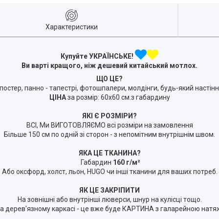
Характеристики
Купуйте УКРАЇНСЬКЕ!
Ви варті кращого, ніж дешевий китайський мотлох.
ЩО ЦЕ?
 постер, панно - тапестрі, фотошпалери, молдінги, будь-який настін
ЦІНА
за розмір: 60х60 см.з габардину
ЯКІ Є РОЗМІРИ?
ВСІ, Ми ВИГОТОВЛЯЄМО всі розміри на замовлення
Більше 150 см по одній зі сторон - з непомітним внутрішнім швом.
ЯКА ЦЕ ТКАНИНА?
Габардин
160 г/м²
Або оксфорд, холст, льон, HUGO чи інші тканини для ваших потреб.
ЯК ЦЕ ЗАКРІПИТИ
На зовнішні або внутрінші люверси, шнур на кулісці тощо.
 дерев'язному каркасі - це вже буде КАРТИНА з галарейною натяжк