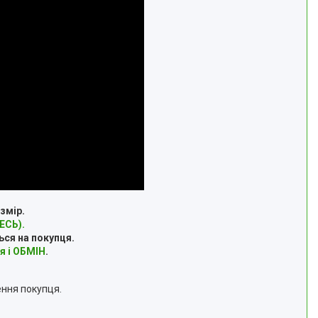
змір.
СЬ).
ься на покупця.
я і ОБМІН
.
ення покупця.