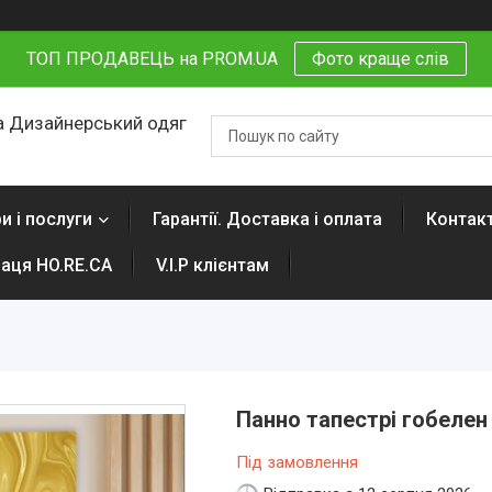
ТОП ПРОДАВЕЦЬ на PROM.UA
Фото краще слів
 Дизайнерський одяг
и і послуги
Гарантії. Доставка і оплата
Контак
раця HO.RE.CA
V.I.P клієнтам
Панно тапестрі гобеле
Під замовлення