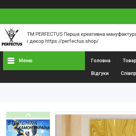
ТМ PERFECTUS Перша креативна мануфактура
і декор https://perfectus.shop/
Меню
Головна
Товар
Відгуки
Співп
Товари і послуги
Новини
Як оформити замовлення
Відгуки
Портфоліо
Фотогалерея