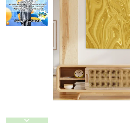
Прайси
Статті
F.A.Q