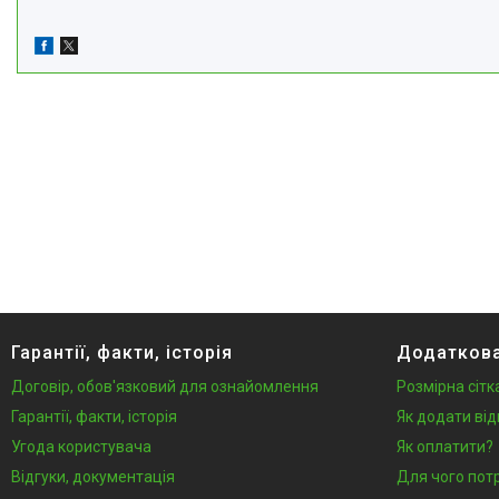
Гарантії, факти, історія
Додаткова
Договір, обов'язковий для ознайомлення
Розмірна сітк
Гарантії, факти, історія
Як додати від
Угода користувача
Як оплатити?
Відгуки, документація
Для чого пот