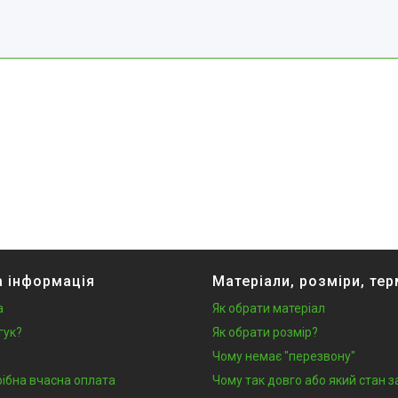
 інформація
Матеріали, розміри, тер
а
Як обрати матеріал
гук?
Як обрати розмір?
Чому немає "перезвону"
рібна вчасна оплата
Чому так довго або який стан 