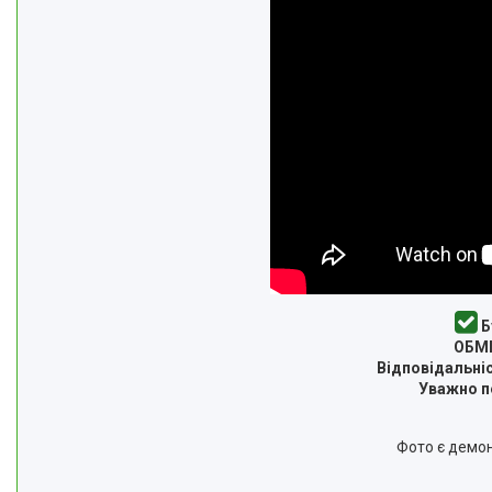
Б
ОБМІ
Відповідальніс
Уважно пе
Фото є демон