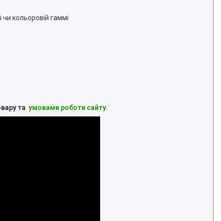
лі чи кольоровій гаммі
овару та
умовами роботи сайту
.