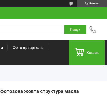
Кошик
ти
Фото краще слів
Кошик
н фотозона жовта структура масла