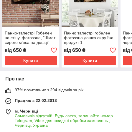
Панно-тапестрі Гобелен
Панно тапестрі гобелен
Панн
на стіну, фотозона, "Шмат
фотозона дошка сиру їжа
фото
сирого м'яса на дошці"
продукт 1
черв
фон
650
650
від
₴
від
₴
від
Купити
Купити
Про нас
97% позитивних з 294 відгуків за рік
Працює з 22.02.2013
м. Чернівці
Самовивіз відсутній. Будь ласка, залишайте номер
Telegram, Viber для швидкої обробки замовлень.,
Чернівці, Україна