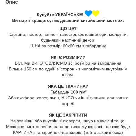
Опис
Купуйте УКРАЇНСЬКЕ!
Ви варті кращого, ніж дешевий китайський мотлох.
ЩО ЦЕ?
Картина, постер, панно - тапестрі, фотошпалери, молдінги,
будь-який настінний декор
ЦІНА
за розмір: 60х60 см.з габардину
ЯКІ Є РОЗМІРИ?
ВСІ, Ми ВИГОТОВЛЯЄМО всі розміри на замовлення
Більше 150 см по одній зі сторон - з непомітним внутрішнім
швом.
ЯКА ЦЕ ТКАНИНА?
Габардин
160 г/м²
Або оксфорд, холст, льон, HUGO чи інші тканини для ваших
потреб.
ЯК ЦЕ ЗАКРІПИТИ
На зовнішні або внутрінші люверси, шнур на кулісці тощо.
Можливе виготовлення на дерев'язному каркасі - це вже буде
КАРТИНА з галарейною натяжкою. (тобто закриті бока)