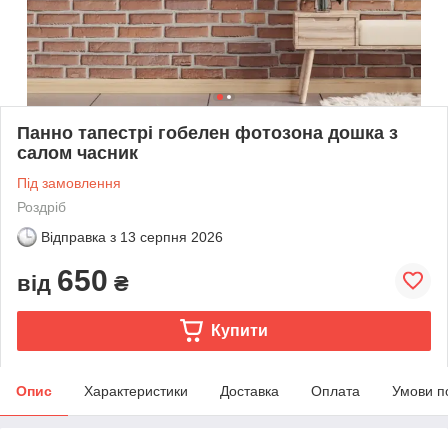
Панно тапестрі гобелен фотозона дошка з
салом часник
Під замовлення
Роздріб
Відправка з
13 серпня 2026
650
від
₴
Купити
Опис
Характеристики
Доставка
Оплата
Умови п