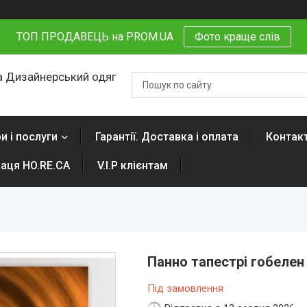
ТОП ПРОДАВЕЦЬ на PROM.UA
Фото краще слів
 Дизайнерський одяг
и і послуги
Гарантії. Доставка і оплата
Контак
раця HO.RE.CA
V.I.P клієнтам
Панно тапестрі гобелен
Під замовлення