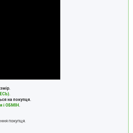
змір.
СЬ).
ься на покупця.
я і ОБМІН
.
ення покупця.