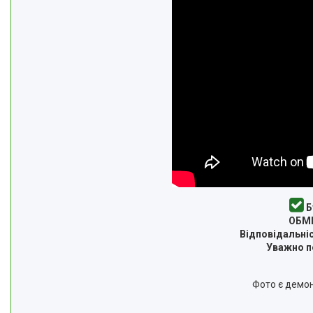
Б
ОБМІ
Відповідальніс
Уважно пе
Фото є демон