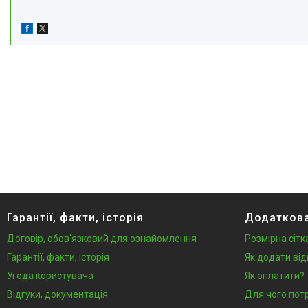
Гарантії, факти, історія
Додаткова
Договір, обов'язковий для ознайомлення
Розмірна сітк
Гарантії, факти, історія
Як додати від
Угода користувача
Як оплатити?
Відгуки, документація
Для чого пот