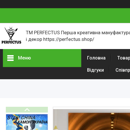
ТМ PERFECTUS Перша креативна мануфактура
і декор https://perfectus.shop/
Меню
Головна
Товар
Відгуки
Співп
Товари і послуги
Новини
Як оформити замовлення
Відгуки
Портфоліо
Фотогалерея