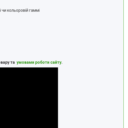
лі чи кольоровій гаммі
овару та
умовами роботи сайту
.