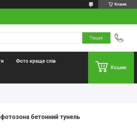
Кошик
ти
Фото краще слів
Кошик
 фотозона бетонний тунель