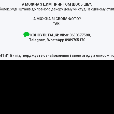
А МОЖНА З ЦИМ ПРИНТОМ ШОСЬ ЩЕ?.
болок, худі і штанів до повного декору дому чи студії в єдиному сти
А МОЖНА ЗІ СВОЇМ ФОТО?
ТАК!
КОНСУЛЬТАЦІЯ:
Viber 0630577598,
Telegram, WhatsApp 0989705170
ИТИ", Ви підтверджуєте ознайомлення і свою згоду з описом т