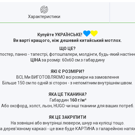
Характеристики
Купуйте УКРАЇНСЬКЕ!
Ви варті кращого, ніж дешевий китайський мотлох.
ЩО ЦЕ?
 постер, панно - тапестрі, фотошпалери, молдінги, будь-який настін
ЦІНА
за розмір: 60х60 см.з габардину
ЯКІ Є РОЗМІРИ?
ВСІ, Ми ВИГОТОВЛЯЄМО всі розміри на замовлення
Більше 150 см по одній зі сторон - з непомітним внутрішнім швом.
ЯКА ЦЕ ТКАНИНА?
Габардин
160 г/м²
Або оксфорд, холст, льон, HUGO чи інші тканини для ваших потреб.
ЯК ЦЕ ЗАКРІПИТИ
На зовнішні або внутрінші люверси, шнур на кулісці тощо.
 дерев'язному каркасі - це вже буде КАРТИНА з галарейною натяжк