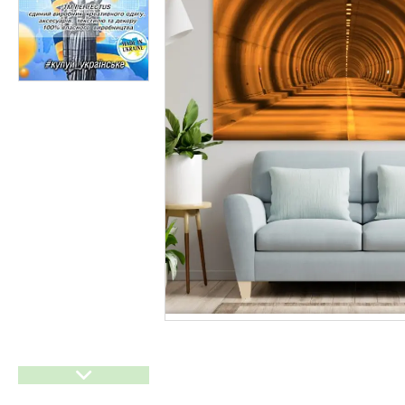
Прайси
Статті
F.A.Q