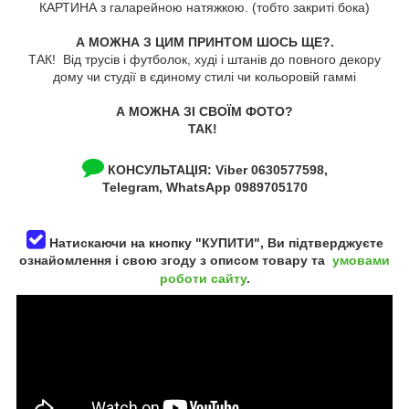
КАРТИНА з галарейною натяжкою. (тобто закриті бока)
А МОЖНА З ЦИМ ПРИНТОМ ШОСЬ ЩЕ?.
ТАК! Від трусів і футболок, худі і штанів до повного декору
дому чи студії в єдиному стилі чи кольоровій гаммі
А МОЖНА ЗІ СВОЇМ ФОТО?
ТАК!
КОНСУЛЬТАЦІЯ:
Viber 0630577598,
Telegram, WhatsApp 0989705170
Натискаючи на кнопку "КУПИТИ", Ви підтверджуєте
ознайомлення і свою згоду з описом товару та
умовами
роботи сайту
.