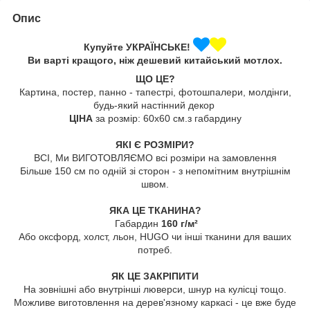
Опис
Купуйте УКРАЇНСЬКЕ!
Ви варті кращого, ніж дешевий китайський мотлох.
ЩО ЦЕ?
Картина, постер, панно - тапестрі, фотошпалери, молдінги,
будь-який настінний декор
ЦІНА
за розмір: 60х60 см.з габардину
ЯКІ Є РОЗМІРИ?
ВСІ, Ми ВИГОТОВЛЯЄМО всі розміри на замовлення
Більше 150 см по одній зі сторон - з непомітним внутрішнім
швом.
ЯКА ЦЕ ТКАНИНА?
Габардин
160 г/м²
Або оксфорд, холст, льон, HUGO чи інші тканини для ваших
потреб.
ЯК ЦЕ ЗАКРІПИТИ
На зовнішні або внутрінші люверси, шнур на кулісці тощо.
Можливе виготовлення на дерев'язному каркасі - це вже буде