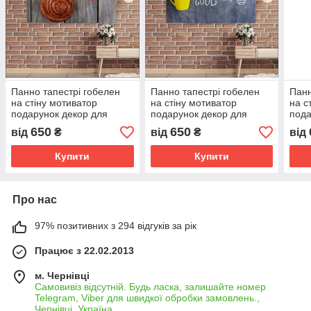
Панно тапестрі гобелен
Панно тапестрі гобелен
Панн
на стіну мотиватор
на стіну мотиватор
на с
подарунок декор для
подарунок декор для
пода
кафе ресторанів їжа
кафе ресторанів їжа
кафе
650
650
від
₴
від
₴
від
продукти страви кава
продукти страви кава 1
прод
Купити
Купити
Про нас
97% позитивних з 294 відгуків за рік
Працює з 22.02.2013
м. Чернівці
Самовивіз відсутній. Будь ласка, залишайте номер
Telegram, Viber для швидкої обробки замовлень.,
Чернівці, Україна