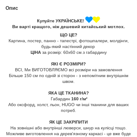
Опис
Купуйте УКРАЇНСЬКЕ!
Ви варті кращого, ніж дешевий китайський мотлох.
ЩО ЦЕ?
Картина, постер, панно - тапестрі, фотошпалери, молдінги,
будь-який настінний декор
ЦІНА
за розмір: 60х60 см.з габардину
ЯКІ Є РОЗМІРИ?
ВСІ, Ми ВИГОТОВЛЯЄМО всі розміри на замовлення
Більше 150 см по одній зі сторон - з непомітним внутрішнім
швом.
ЯКА ЦЕ ТКАНИНА?
Габардин
160 г/м²
Або оксфорд, холст, льон, HUGO чи інші тканини для ваших
потреб.
ЯК ЦЕ ЗАКРІПИТИ
На зовнішні або внутрінші люверси, шнур на кулісці тощо.
Можливе виготовлення на дерев'язному каркасі - це вже буде