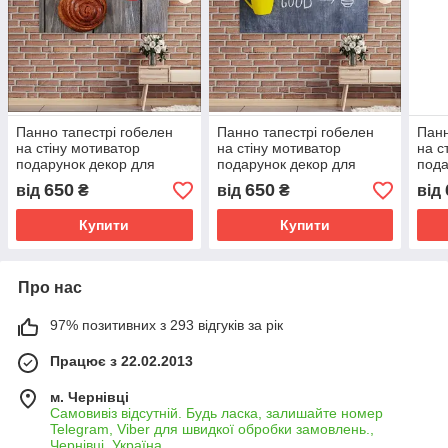
Панно тапестрі гобелен
Панно тапестрі гобелен
Панн
на стіну мотиватор
на стіну мотиватор
на с
подарунок декор для
подарунок декор для
пода
кафе ресторанів їжа
кафе ресторанів їжа
кафе
650
650
від
₴
від
₴
від
продукти страви кава
продукти страви кава 1
прод
Купити
Купити
Про нас
97% позитивних з 293 відгуків за рік
Працює з 22.02.2013
м. Чернівці
Самовивіз відсутній. Будь ласка, залишайте номер
Telegram, Viber для швидкої обробки замовлень.,
Чернівці, Україна