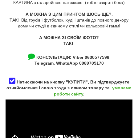
КАРТИНА з галарейною натяжкою. (тобто закриті бока)
А МОЖНА З ЦИМ ПРИНТОМ ШОСЬ ЩЕ?.
ТАК! Від трусів і футболок, худі і штанів до повного декору
дому чи студії в єдиному стилі чи кольоровій гаммі
А МОЖНА ЗІ СВОЇМ ФОТО?
ТАК!
КОНСУЛЬТАЦІЯ:
Viber 0630577598,
Telegram, WhatsApp 0989705170
Натискаючи на кнопку "КУПИТИ", Ви підтверджуєте
ознайомлення і свою згоду з описом товару та
умовами
роботи сайту
.