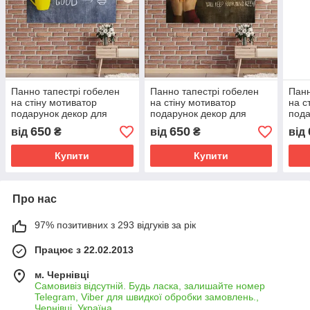
Панно тапестрі гобелен
Панно тапестрі гобелен
Панн
на стіну мотиватор
на стіну мотиватор
на с
подарунок декор для
подарунок декор для
пода
кафе ресторанів їжа
кафе ресторанів їжа
кафе
650
650
від
₴
від
₴
від
продукти страви кава 1
продукти страви кава 2
прод
Купити
Купити
Про нас
97% позитивних з 293 відгуків за рік
Працює з 22.02.2013
м. Чернівці
Самовивіз відсутній. Будь ласка, залишайте номер
Telegram, Viber для швидкої обробки замовлень.,
Чернівці, Україна