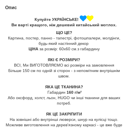
Опис
Купуйте УКРАЇНСЬКЕ!
Ви варті кращого, ніж дешевий китайський мотлох.
ЩО ЦЕ?
Картина, постер, панно - тапестрі, фотошпалери, молдінги,
будь-який настінний декор
ЦІНА
за розмір: 60х60 см.з габардину
ЯКІ Є РОЗМІРИ?
ВСІ, Ми ВИГОТОВЛЯЄМО всі розміри на замовлення
Більше 150 см по одній зі сторон - з непомітним внутрішнім
швом.
ЯКА ЦЕ ТКАНИНА?
Габардин
160 г/м²
Або оксфорд, холст, льон, HUGO чи інші тканини для ваших
потреб.
ЯК ЦЕ ЗАКРІПИТИ
На зовнішні або внутрінші люверси, шнур на кулісці тощо.
Можливе виготовлення на дерев'язному каркасі - це вже буде