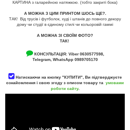
КАРТИНА з галарейною натяжкою. (тобто закриті бока)
А МОЖНА З ЦИМ ПРИНТОМ ШОСЬ ЩЕ?.
ТАК! Від трусів і футболок, худі і штанів до повного декору
дому чи студії в єдиному стилі чи кольоровій гаммі
А МОЖНА ЗІ СВОЇМ ФОТО?
ТАК!
КОНСУЛЬТАЦІЯ:
Viber 0630577598,
Telegram, WhatsApp 0989705170
Натискаючи на кнопку "КУПИТИ", Ви підтверджуєте
ознайомлення і свою згоду з описом товару та
умовами
роботи сайту
.