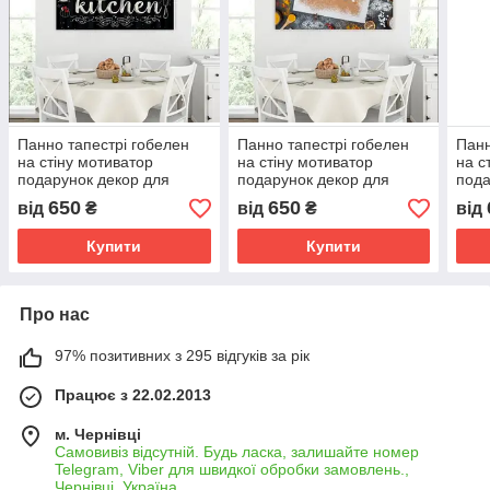
Панно тапестрі гобелен
Панно тапестрі гобелен
Панн
на стіну мотиватор
на стіну мотиватор
на с
подарунок декор для
подарунок декор для
пода
кафе ресторанів їжа
кафе ресторанів їжа
кафе
650
650
від
₴
від
₴
від
продукти страви 1
продукти страви 2
прод
Купити
Купити
Про нас
97% позитивних з 295 відгуків за рік
Працює з 22.02.2013
м. Чернівці
Самовивіз відсутній. Будь ласка, залишайте номер
Telegram, Viber для швидкої обробки замовлень.,
Чернівці, Україна