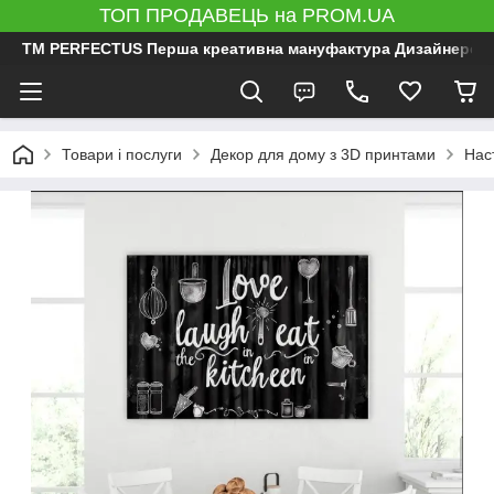
ТОП ПРОДАВЕЦЬ на PROM.UA
ТМ PERFECTUS Перша креативна мануфактура Дизайнерський 
Товари і послуги
Декор для дому з 3D принтами
Нас