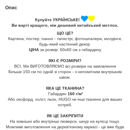
Опис
Купуйте УКРАЇНСЬКЕ!
Ви варті кращого, ніж дешевий китайський мотлох.
ЩО ЦЕ?
Картина, постер, панно - тапестрі, фотошпалери, молдінги,
будь-який настінний декор
ЦІНА
за розмір: 60х60 см.з габардину
ЯКІ Є РОЗМІРИ?
ВСІ, Ми ВИГОТОВЛЯЄМО всі розміри на замовлення
Більше 150 см по одній зі сторон - з непомітним внутрішнім
швом.
ЯКА ЦЕ ТКАНИНА?
Габардин
160 г/м²
Або оксфорд, холст, льон, HUGO чи інші тканини для ваших
потреб.
ЯК ЦЕ ЗАКРІПИТИ
На зовнішні або внутрінші люверси, шнур на кулісці тощо.
Можливе виготовлення на дерев'язному каркасі - це вже буде