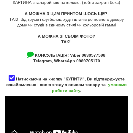
КАРТИНА з галарейною натяжкою. (тобто закриті бока)
А МОЖНА З ЦИМ ПРИНТОМ ШОСЬ ЩЕ?.
ТАК! Від трусів і футболок, худі і штанів до повного декору
дому чи студії в єдиному стилі чи кольоровій гаммі
А МОЖНА ЗІ СВОЇМ ФОТО?
ТАК!
КОНСУЛЬТАЦІЯ:
Viber 0630577598,
Telegram, WhatsApp 0989705170
Натискаючи на кнопку "КУПИТИ", Ви підтверджуєте
ознайомлення і свою згоду з описом товару та
умовами
роботи сайту
.