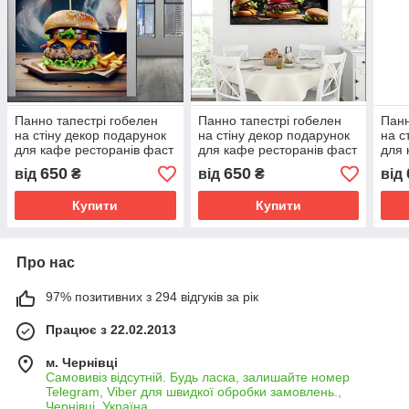
Панно тапестрі гобелен
Панно тапестрі гобелен
Панн
на стіну декор подарунок
на стіну декор подарунок
на с
для кафе ресторанів фаст
для кафе ресторанів фаст
для 
фуд смачна їжа страви
фуд смачна їжа страви
фуд 
650
650
від
₴
від
₴
від
бургер
бургер 1
бург
Купити
Купити
Про нас
97% позитивних з 294 відгуків за рік
Працює з 22.02.2013
м. Чернівці
Самовивіз відсутній. Будь ласка, залишайте номер
Telegram, Viber для швидкої обробки замовлень.,
Чернівці, Україна