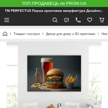
ТОП ПРОДАВЕЦЬ на PROM.UA
ТМ PERFECTUS Перша креативна мануфактура Дизайнерський 
Товари і послуги
Декор для дому з 3D принтами
Нас