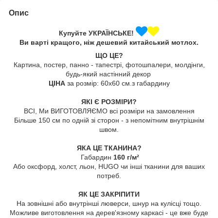
Опис
Купуйте УКРАЇНСЬКЕ!
Ви варті кращого, ніж дешевий китайський мотлох.
ЩО ЦЕ?
Картина, постер, панно - тапестрі, фотошпалери, молдінги,
будь-який настінний декор
ЦІНА
за розмір: 60х60 см.з габардину
ЯКІ Є РОЗМІРИ?
ВСІ, Ми ВИГОТОВЛЯЄМО всі розміри на замовлення
Більше 150 см по одній зі сторон - з непомітним внутрішнім
швом.
ЯКА ЦЕ ТКАНИНА?
Габардин
160 г/м²
Або оксфорд, холст, льон, HUGO чи інші тканини для ваших
потреб.
ЯК ЦЕ ЗАКРІПИТИ
На зовнішні або внутрінші люверси, шнур на кулісці тощо.
Можливе виготовлення на дерев'язному каркасі - це вже буде