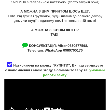
КАРТИНА з галарейною натяжкою. (тобто закриті бока)
А МОЖНА З ЦИМ ПРИНТОМ ШОСЬ ЩЕ?.
ТАК! Від трусів і футболок, худі і штанів до повного декору
дому чи студії в єдиному стилі чи кольоровій гаммі
А МОЖНА ЗІ СВОЇМ ФОТО?
ТАК!
КОНСУЛЬТАЦІЯ:
Viber 0630577598,
Telegram, WhatsApp 0989705170
Натискаючи на кнопку "КУПИТИ", Ви підтверджуєте
ознайомлення і свою згоду з описом товару та
умовами
роботи сайту
.