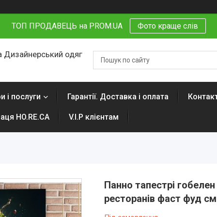
ТОП ПРОДАВЕЦЬ на PROM.UA
Фото краще слів
 Дизайнерський одяг
и і послуги
Гарантії. Доставка і оплата
Контак
раця HO.RE.CA
V.I.P клієнтам
Панно тапестрі гобелен
ресторанів фаст фуд см