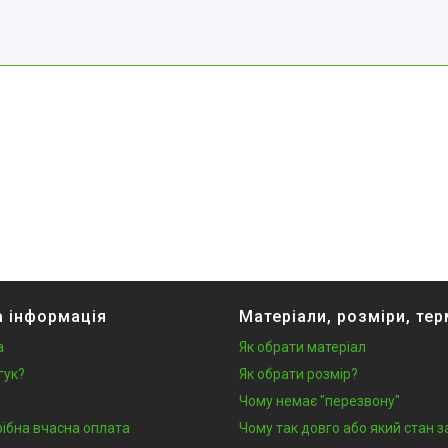
 інформація
Матеріали, розміри, тер
а
Як обрати матеріал
гук?
Як обрати розмір?
Чому немає "перезвону"
рібна вчасна оплата
Чому так довго або який стан 