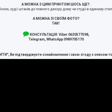
А МОЖНА З ЦИМ ПРИНТОМ ШОСЬ ЩЕ?.
болок, худі і штанів до повного декору дому чи студії в єдиному сти
А МОЖНА ЗІ СВОЇМ ФОТО?
ТАК!
КОНСУЛЬТАЦІЯ:
Viber 0630577598,
Telegram, WhatsApp 0989705170
ИТИ", Ви підтверджуєте ознайомлення і свою згоду з описом т