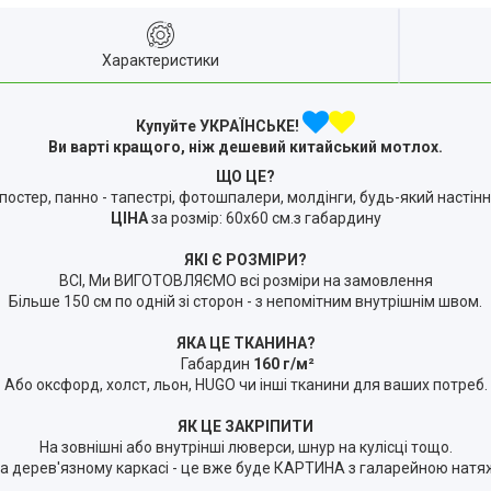
Характеристики
Купуйте УКРАЇНСЬКЕ!
Ви варті кращого, ніж дешевий китайський мотлох.
ЩО ЦЕ?
 постер, панно - тапестрі, фотошпалери, молдінги, будь-який настін
ЦІНА
за розмір: 60х60 см.з габардину
ЯКІ Є РОЗМІРИ?
ВСІ, Ми ВИГОТОВЛЯЄМО всі розміри на замовлення
Більше 150 см по одній зі сторон - з непомітним внутрішнім швом.
ЯКА ЦЕ ТКАНИНА?
Габардин
160 г/м²
Або оксфорд, холст, льон, HUGO чи інші тканини для ваших потреб.
ЯК ЦЕ ЗАКРІПИТИ
На зовнішні або внутрінші люверси, шнур на кулісці тощо.
 дерев'язному каркасі - це вже буде КАРТИНА з галарейною натяжк