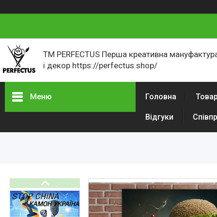
ТМ PERFECTUS Перша креативна мануфактура
і декор https://perfectus.shop/
Меню
Головна
Товар
Відгуки
Співп
Товари і послуги
Новини
Як оформити замовлення
Відгуки
Портфоліо
Фотогалерея