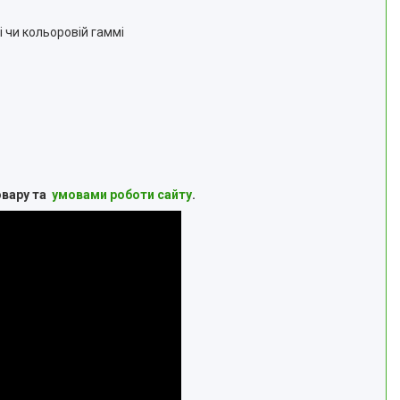
лі чи кольоровій гаммі
овару та
умовами роботи сайту
.