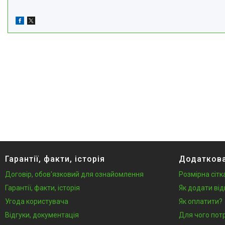
Гарантії, факти, історія
Додаткова
Договір, обов'язковий для ознайомлення
Розмірна сітк
Гарантії, факти, історія
Як додати від
Угода користувача
Як оплатити?
Відгуки, документація
Для чого пот