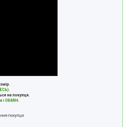
змір.
СЬ).
ься на покупця.
я і ОБМІН
.
ення покупця.