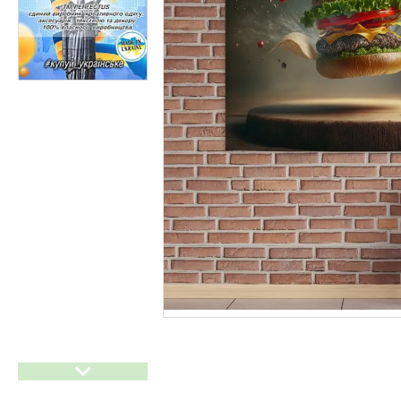
Прайси
Статті
F.A.Q