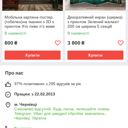
Мобільна картина-постер
Декоративний екран (ширма)
(гобелен)на тканині з 3D з
з принтом Зелений малахіт
принтом Хто пиво п'є живе
200 см ширина 5 секцій
сто років
В наявності
В наявності
600
3 800
₴
₴
Купити
Купити
Про нас
97% позитивних з 295 відгуків за рік
Працює з 22.02.2013
м. Чернівці
Самовивіз відсутній. Будь ласка, залишайте номер
Telegram, Viber для швидкої обробки замовлень.,
Чернівці, Україна