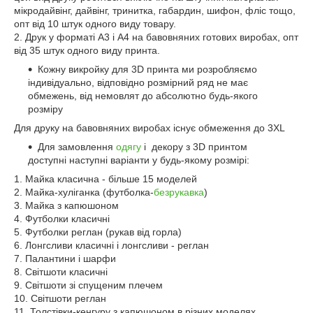
мікродайвінг, дайвінг, тринитка, габардин, шифон, фліс тощо,
опт від 10 штук одного виду товару.
2. Друк у форматі А3 і А4 на бавовняних готових виробах, опт
від 35 штук одного виду принта.
Кожну викройку для 3D принта ми розробляємо
індивідуально, відповідно розмірний ряд не має
обмежень, від немовлят до абсолютно будь-якого
розміру
Для друку на бавовняних виробах існує обмеження до 3XL
Для замовлення
одягу
і декору з 3D принтом
доступні наступні варіанти у будь-якому розмірі:
1. Майка класична - більше 15 моделей
2. Майка-хуліганка (футболка-
безрукавка
)
3. Майка з капюшоном
4. Футболки класичні
5. Футболки реглан (рукав від горла)
6. Лонгсливи класичні і лонгсливи - реглан
7. Палантини і шарфи
8. Світшоти класичні
9. Світшоти зі спущеним плечем
10. Світшоти реглан
11. Толстівки-кенгуру з капюшоном в різних моделях