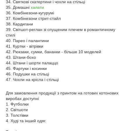
34. Святкові скатертини і чохли на стільці
35. Домашні
халати
36. Комбінезони-кугурумі
37. Комбінезони стрит-стайл
38. Кардигани
39. Світшот-реглан зі спущеним плечем в романтичному
стилі
40. Парео і палантини
41. Куртки - вітрівки
42. Рюкзаки, сумки, бананки - більше 10 моделей
43. Штани-бохо
44. Штани і шорти палаццо
45. Фартуки і косинки
46. Подушки на стільці
47. Чохли на крісла і стільці
Для замовлення продукції з принтом на готових котонових
виробах доступні
1. Футболки
2. Світшоти
3. Толстівки
4. Худі та інший одяг.