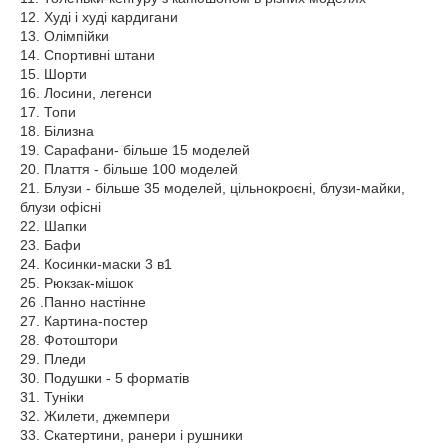
12. Худі і худі кардигани
13. Олімпійки
14. Спортивні штани
15. Шорти
16. Лосини, легенси
17. Топи
18. Білизна
19. Сарафани- більше 15 моделей
20. Плаття - більше 100 моделей
21. Блузи - більше 35 моделей, цільнокроєні, блузи-майки,
блузи офісні
22. Шапки
23. Бафи
24. Косинки-маски 3 в1
25. Рюкзак-мішок
26 .Панно настінне
27. Картина-постер
28. Фотоштори
29. Пледи
30. Подушки - 5 форматів
31. Туніки
32. Жилети, джемпери
33. Скатертини, ранери і рушники