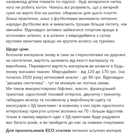
наприклад дітям повзати по підлозі - буді затиратися нитка,
чого не робить котон. Чомусь всі розуміють, що у вечірній
сукні не варто йти на шопінг, обираючи для цього плаття
більш практичне, альо з футболками виникають питання,
нарядні футболки все ж вимагають трошки більше пієтету, ніж
звичайні. Відповідно активно займатися спортом краще в
котонових штанях, а в штанях з мікродайвінга з супер
крутими принтами краще не крутити колесо на турніках.
Щодо ціни.
Котонові матеріали знову ж таки за стереотипами не дорожчі
за синтетичні, вартість залежить від якості матеріалу та
виробника. Перевірити вартість матеріалв ви можете в будь-
якому магазині тканин. Мікродайвінг - від 120 до 170 грн. (на
початок 2020 року) котоновий аналог - до 80 грн. Відповідно
"дешева синтетика" - тут як мінімум не логічна заява.
Ми також використовуємо біфлекс, масло, французький
трикотаж, однотоний тоновий інтерлок, двунитку і тринитку,
габардин віскозу та полівіскозу у виробництві одягу та
аксесуарів з 3Д принтами і в кожному з них (крім однотоного
інтеролока) присутні штучні волокна на 70 і більше відсотків.
тільки в такому варіанті одяг з 3Д принтами буде радувати
вас багато років, а ви прийдете до нас за новими покупками.
Для прихильників ЕСО стилем
питання штучних матерів