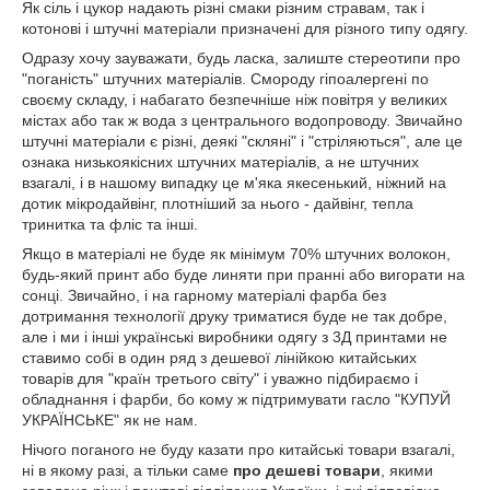
Як сіль і цукор надають різні смаки різним стравам, так і
котонові і штучні матеріали призначені для різного типу одягу.
Одразу хочу зауважати, будь ласка, залиште стереотипи про
"поганість" штучних матеріалів. Смороду гіпоалергені по
своєму складу, і набагато безпечніше ніж повітря у великих
містах або так ж вода з центрального водопроводу. Звичайно
штучні матеріали є різні, деякі "скляні" і "стріляються", але це
ознака низькоякісних штучних матеріалів, а не штучних
взагалі, і в нашому випадку це м'яка якесенький, ніжний на
дотик мікродайвінг, плотніший за нього - дайвінг, тепла
тринитка та фліс та інші.
Якщо в матеріалі не буде як мінімум 70% штучних волокон,
будь-який принт або буде линяти при пранні або вигорати на
сонці. Звичайно, і на гарному матеріалі фарба без
дотримання технології друку триматися буде не так добре,
але і ми і інші українські виробники одягу з 3Д принтами не
ставимо собі в один ряд з дешевої лінійкою китайських
товарів для "країн третього світу" і уважно підбираємо і
обладнання і фарби, бо кому ж підтримувати гасло "КУПУЙ
УКРАЇНСЬКЕ" як не нам.
Нічого поганого не буду казати про китайські товари взагалі,
ні в якому разі, а тільки саме
про дешеві товари
, якими