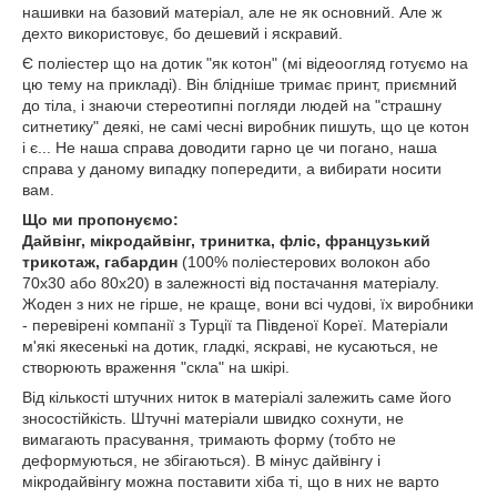
нашивки на базовий матеріал, але не як основний. Але ж
дехто використовує, бо дешевий і яскравий.
Є поліестер що на дотик "як котон" (мі відеоогляд готуємо на
цю тему на прикладі). Він блідніше тримає принт, приємний
до тіла, і знаючи стереотипні погляди людей на "страшну
ситнетику" деякі, не самі чесні виробник пишуть, що це котон
і є... Не наша справа доводити гарно це чи погано, наша
справа у даному випадку попередити, а вибирати носити
вам.
Що ми пропонуємо:
Дайвінг, мікродайвінг, тринитка, фліс, французький
трикотаж, габардин
(100% поліестерових волокон або
70х30 або 80х20) в залежності від постачання матеріалу.
Жоден з них не гірше, не краще, вони всі чудові, їх виробники
- перевірені компанії з Турції та Південої Кореї. Матеріали
м'які якесенькі на дотик, гладкі, яскраві, не кусаються, не
створюють враження "скла" на шкірі.
Від кількості штучних ниток в матеріалі залежить саме його
зносостійкість. Штучні матеріали швидко сохнути, не
вимагають прасування, тримають форму (тобто не
деформуються, не збігаються). В мінус дайвінгу і
мікродайвінгу можна поставити хіба ті, що в них не варто