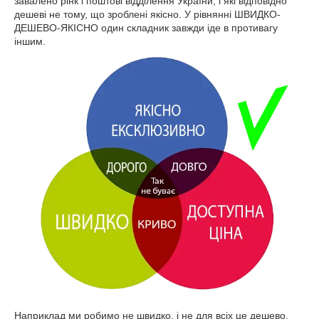
завалено рінк і поштові відділення України, і які відповідно
дешеві не тому, що зроблені якісно. У рівнянні ШВИДКО-
ДЕШЕВО-ЯКІСНО один складник завжди іде в противагу
іншим.
Наприклад ми робимо не швидко, і не для всіх це дешево,