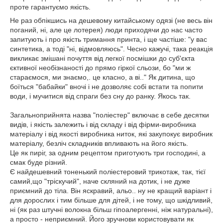
проте гарантуємо якість.
Не раз обпікшись на дешевому китайському одязі (не весь він
поганий, ні, але це лотерея) люди приходячи до нас часто
запитують і про якість тримання принта, і ще частіше: "у вас
синтетика, а тоді "ні, відмовляюсь". Чесно кажучі, така реакція
викликає змішані почуття від легкої посмішки до суб'єкта
єктивної необізнаності до прямо гіркої сльози, бо "ми ж
стараємося, ми знаємо,. це класно, а ві.." Як дитина, що
боїться "бабайки" вночі і не дозволяє собі встати та попити
води, і мучитися
від спраги
без сну до ранку. Якось так.
Загальноприйнята назва "поліестер" включає в себе десятки
видів, і якість залежить і від складу і від фірми-виробника
матеріалу і від якості виробника ниток, які закупокує виробник
матеріалу, безліч складників впливають на його якість.
Це як пиріг, за одним рецептом приготують три господині, а
смак буде різний.
Є найдешевний тоненький поліестеровий трикотаж, так, тієї
самий,що "тріскучий", наче скляний на дотик, і не дуже
приємний до тіла. Він яскравий, альо.. ну не кращий варіант і
для дорослих і тим більше для дітей, і не тому, що шкідливий,
ні (як раз штучні волокна більш гіпоалергенні, ніж натуральні),
а просто - неприємний. Його зручнови користовувати як