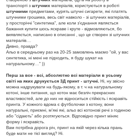
транспорті з
штучних
матеріалів, користуються в роботі
штучними
предметами, курять штучні сигарети, які платять
штучними грошима, весь світ навколо - зі штучних матеріалів,
у просторіччі "синтетика", але коли з'єднання являється
бажання купити шось яскраве і круте - відмовляються, бо
виявляється, написано в описанні , що це створен зі штучних
матералів....
Дивно, правда?
Альо в середньому раз на 20-25 замовлень маємо "ой, у вас
синтетика, ні мені не підходить, я буду шукат на
натуральному...." ))
Перш за все - всі, абсолютно всі матеріали в усьому
світі на яких друкується 3Д принт - штучні.
Ні, ну звісно
можна надрукувати на будь-якому, в т. ч на натуральному
котоні, інше питання, що котон має безліч прекрасних
властивостей, але до них не відноситься стійкість і яскравіть
принта. У кожного вдома є футболочки з котону, вони
натуральні, приємні, м'які які, альо всі котонові речі з годиною
або "сідають" або розтягуються. Відповідно принт міняє
форму і яскравість.
Вам потрібна дорога річ, принт на якій через кілька прань
буде мати не тієї вигляд? Ні.