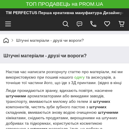
ТОП ПРОДАВЕЦЬ на PROM.UA
ТМ PERFECTUS Перша креативна мануфактура Дизайнерський 
Штучні матеріали - друзі чи вороги?
Штучні матеріали - друзі чи вороги?
Настав час написати розгорнуту статтю про матеріали, які ми
використовуємо при пошиві нашого
одягу
та аксесуарів, а
точніше тої частини його, що іде з 3Д принтами. (відео в кінці
Люди прокидаються зранку, вдихають повітря, насичене
штучними
ароматизаторами або викидами заводів,
транспорту, вмиваються милому або гелем зі
штучних
компонентів, чистять зуби зубного пастою з
штучних
складників, вмиваються знову водою очищеною
штучними
хімікатами, снідають продуктами, вирощеними на штучних
добривах та підкормках, користуються косметикою
створеною з
штучних
матеріалв, їдуть на роботу в