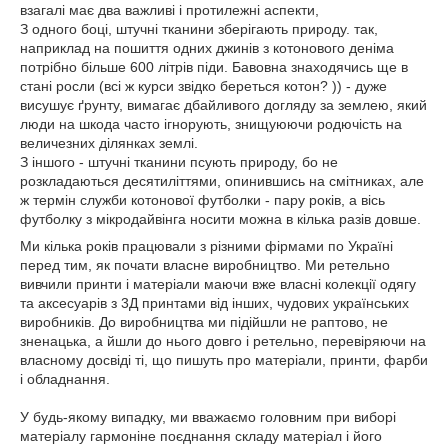
взагалі має два важливі і протилежні аспекти,
З одного боці, штучні тканини зберігають природу. так,
наприклад на пошиття одних джинів з котонового деніма
потрібно більше 600 літрів піди. Бавовна знаходячись ще в
стані росли (всі ж курси звідко береться котон? )) - дуже
висушує ґрунту, вимагає дбайливого догляду за землею, який
люди на шкода часто ігнорують, знищуюючи родючість на
величезних ділянках землі.
З іншого - штучні тканини псують природу, бо не
розкладаються десятиліттями, опинившись на смітниках, але
ж термін служби котонової футболки - пару років, а вісь
футболку з мікродайвінга носити можна в кілька разів довше.
Ми кілька років працювали з різними фірмами по Україні
перед тим, як почати власне виробництво. Ми ретельно
вивчили принти і матеріали маючи вже власні колекції одягу
та аксесуарів з 3Д принтами від інших, чудових українських
виробників. До виробництва ми підійшли не раптово, не
зненацька, а йшли до нього довго і ретельно, перевіряючи на
власному досвіді ті, що пишуть про матеріали, принти, фарби
і обладнання.
У будь-якому випадку, ми вважаємо головним при виборі
матеріалу гармоніне поєднання складу матеріал і його