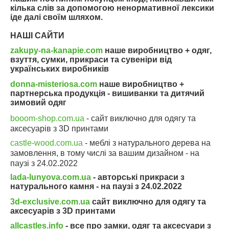
кілька слів за допомогою ненормативної лексики
іде далі своїм шляхом.
НАШІ САЙТИ
zakupy-na-kanapie.com
наше виробництво + одяг,
взуття, сумки, прикраси та сувеніри від
українських виробників
donna-misteriosa.com
наше виробництво +
партнерська продукція - вишиванки та дитячий
зимовий одяг
booom-shop.com.ua
- сайт виключно для одягу та
аксесуарів з 3D принтами
castle-wood.com.ua
- меблі з натурального дерева на
замовлення, в тому числі за вашим дизайном - на
паузі з 24.02.2022
lada-lunyova.com.ua
- авторські прикраси з
натурального камня - на паузі з
24.02.2022
3d-exclusive.com.ua
сайт виключно для одягу та
аксесуарів з 3D принтами
allcastles.info
- все про замки, одяг та аксесуари з