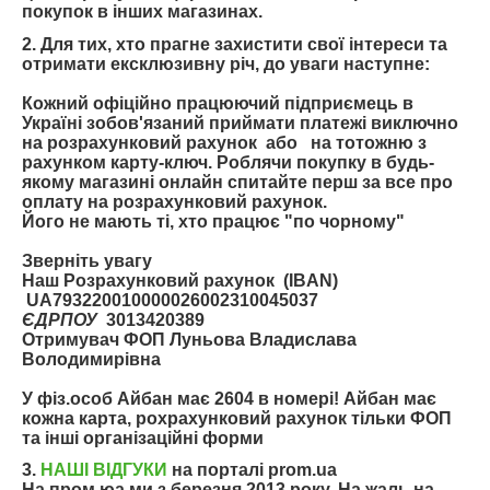
покупок в інших магазинах.
2. Для тих, хто прагне
захистити свої інтереси та
отримати ексклюзивну річ, до уваги наступне:
Кожний офіційно працюючий підприємець в
Україні зобов'язаний приймати платежі виключно
на розрахунковий рахунок або на тотожню з
рахунком карту-ключ. Роблячи покупку в будь-
якому магазині онлайн спитайте перш за все про
оплату на розрахунковий рахунок.
Його не мають ті, хто працює "по чорному"
Зверніть увагу
Наш Розрахунковий рахунок
(IBAN)
UA793220010000026002310045037
ЄДРПОУ
3013420389
Отримувач ФОП Луньова Владислава
Володимирівна
У фіз.особ Айбан має 2604 в номері! Айбан має
кожна карта, рохрахунковий рахунок тільки ФОП
та інші організаційні форми
3.
НАШІ ВІДГУКИ
на порталі prom.ua
На пром.юа ми з березня 2013 року. На жаль на