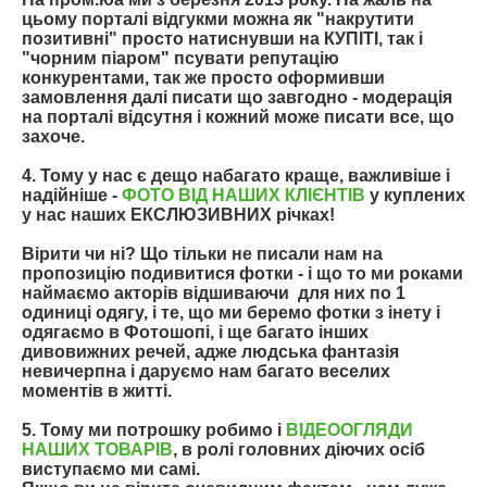
цьому порталі відгукми можна як "накрутити
позитивні" просто натиснувши на
КУПІТІ
, так і
"чорним піаром" псувати репутацію
конкурентами, так же просто оформивши
замовлення далі писати що завгодно - модерація
на порталі відсутня і кожний може писати все, що
захоче.
4.
Тому у нас є дещо набагато краще, важливіше і
надійніше -
ФОТО ВІД НАШИХ КЛІЄНТІВ
у куплених
у нас наших ЕКСЛЮЗИВНИХ річках!
Вірити чи ні?
Що тільки не писали нам на
пропозицію подивитися фотки - і що то ми роками
наймаємо акторів відшиваючи для них по 1
одиниці одягу, і те, що ми беремо фотки з інету і
одягаємо в Фотошопі, і ще багато інших
дивовижних речей, адже людська фантазія
невичерпна і даруємо нам багато веселих
моментів в житті.
5.
Тому ми потрошку робимо і
ВІДЕООГЛЯДИ
НАШИХ ТОВАРІВ
, в ролі головних діючих осіб
виступаємо ми самі.