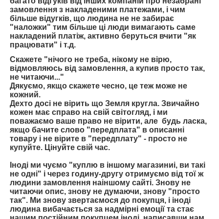
багато відгуків від інших компаній про незабрані
замовлення з накладеними платежами, і чим
більше відугків, що людина не не забирає
"наложки" тим більше ці люди вимагають саме
накладений платіж, активно беруться вчити "як
працювати" і т.д.
Скажете "нічого не треба, нікому не вірю,
відмовляюсь від замовлення, а купив просто так,
не читаючи..."
Дякуємо, якщо скажете чесно, це теж може не
кожний.
Дехто досі не вірить що Земля кругла. Звичайно
кожен має справо на свій світогляд, і ми
поважаємо ваше право не вірити, але будь ласка,
якщо бачите слово "передплата" в описанні
товару і не вірите в "передплату" - просто не
купуйте. Цінуйте свій час.
Іноді ми чуємо "куплю в іншому магазиниі, ви такі
не одні" і через годину-другу отримуємо від тої ж
людини замовлення наіншому сайті. Знову не
читаючи опис, знову не думаючи, знову "просто
так". Ми знову звертаємося до покупця, і іноді
людина вибачається за надмірні емоції та стає
нашим постійним покупцем іноді, написавши нам