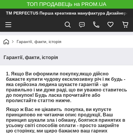
ТОП ПРОДАВЕЦЬ на PROM.UA
ТМ PERFECTUS Перша креативна мануфактура Дизайнерський 
Гарантії, факти, історія
Гарантії, факти, історія
1.
Якщо Ви оформили покупку,якщо
дійсно
бажаєте купити чудову ексклюзивну річ і як будь -
яка серйозна людина шукаєте гарантій - це
правильно і ми дуже раді, що ви уважно ставитесь
до покупок! Будь ласка прочитайте або
пролистайте статтю нижче.
Якщо ж Вас не цікавить покупка, ви купуєте
принципово не читаючи опис продукції, Ваш
принцип шукали зла і обману, боятися принятих в
усьому світі способів оплати - просто закрийте
цю сторінку, ми щиро бажаємо ваш гарних