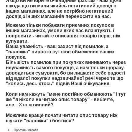
Якщо ви не вірите очевидним фактам
- нам дуже
шкода що ви мали якийсь негативний досвід в
інших магазинах, але не потрібно негативний
досвід з інших магазинів переносити на нас.
Можемо тільки побажати приємних покупок в
інших магазинах, умови яких вас влаштують і
попросити - читайте описання товарів перш, ніж
купувати.
Ваша уважність - ваш захист від помилок, а
"наложка" пиросто суттєве обмеження ваших
покупок.
Більшість помилок при покупках виникають через
неуважність самого покупця, а нам тільки щоразу
доводиться сумувати, бо ви лишаєте себе радості
від вдалої покупки надзвичайної речі через те що
"колись десь хтось" підвів Ваші очікування.
Коли нам кажуть "мене постійно обманюють" і тут
же "я ніколи не читаю опис товару" - вибачте,
але... Хто ж винний?
Можливо краще почати читати опис товару ніж
шукати "наложки" і боятися?