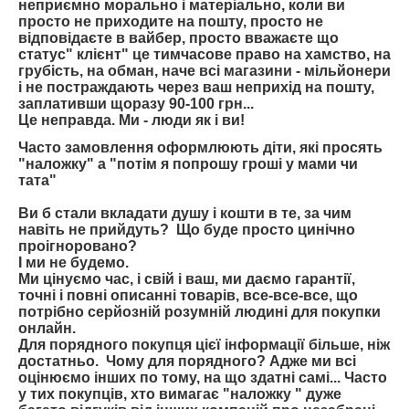
неприємно морально і матеріально, коли ви
просто не приходите на пошту, просто не
відповідаєте в вайбер, просто вважаєте що
статус" клієнт" це тимчасове право на хамство, на
грубість, на обман, наче всі магазини - мільйонери
і не постраждають через ваш неприхід на пошту,
заплативши щоразу 90-100 грн...
Це неправда. Ми - люди як і ви!
Часто замовлення оформлюють діти, які просять
"наложку" а "потім я попрошу гроші у мами чи
тата"
Ви б стали вкладати душу і кошти в те, за чим
навіть не прийдуть? Що буде просто цинічно
проігноровано?
І ми не будемо.
Ми цінуємо час, і свій і ваш, ми даємо гарантії,
точні і повні описанні товарів, все-все-все, що
потрібно серйозній розумній людині для покупки
онлайн.
Для порядного покупця цієї інформації більше, ніж
достатньо. Чому для порядного? Адже ми всі
оцінюємо інших по тому, на що здатні самі... Часто
у тих покупців, хто вимагає "наложку " дуже