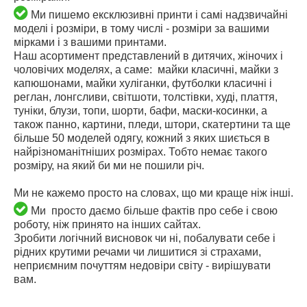
Ми пишемо ексклюзивні принти і самі надзвичайні
моделі і розміри, в тому числі - розміри за вашими
мірками і з вашими принтами.
Наш асортимент представлений в дитячих, жіночих і
чоловічих моделях, а саме: майки класичні, майки з
капюшонами, майки хуліганки, футболки класичні і
реглан, лонгсливи, світшоти, толстівки, худі, плаття,
туніки, блузи, топи, шорти, бафи, маски-косинки, а
також панно, картини, пледи, штори, скатертини та ще
більше 50 моделей одягу, кожний з яких шиється в
найрізноманітніших розмірах. Тобто немає такого
розміру, на який би ми не пошили річ.
Ми не кажемо просто на словах, що ми краще ніж інші.
Ми просто даємо більше фактів про себе і свою
роботу, ніж принято на інших сайтах.
Зробити логічний висновок чи ні, побалувати себе і
рідних крутими речами чи лишитися зі страхами,
неприємним почуттям недовіри світу - вирішувати
вам.