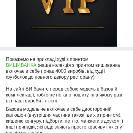
Покажемо на прикладі худі з принтом
ВИШИВАНКА
(наша колекція з принтом вишиванка
включає в себе понад 4000 виробів, від худі і
футболок до повного декору ресторану)
На сайті ВИ бачите перед собою модель в базовій
комплектації, тобто не погано пошиту, ні в якому разі,
всі наші вироби - якісні.
Базова модель не включає в себе двосторонній
капюшон (внутрішня частина також іде х з принтом),
кишеню кенгуру, підборти, петлю, манжети з друком і
інші принади, які відрізняють просто красиву і якісну
річ від розкішної.