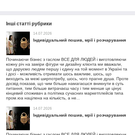
Інші статті рубрики
14.07.2026
Індивідуальний пошив, мрії і розчарування
Починаючи бізнес з гаслом ВСЕ ДЛЯ ЛЮДЕЙ і виготовляючи
кожну річ на заміри фігури чи дизайну клієнта ми вважали,
що даруємо людям першу і єдину на той момент в Україні та
і досі - можливість отримати шось важливе, шось, що
виходить за межі ширпотребу, шось, чого прагне душа. Проте
досвід показав, що чим більше намагаєшся вникнути в суть
питання, тим більше витрачаєш часу і тим менше це цінує
кінцевий споживач а політика сучасних маркетплейсів типа
пром.юа націлена на кількість, а не...
14.07.2026
Індивідуальний пошив, мрії і розчарування
Починаючи бізнес з гаслом ВСЕ ДЛЯ ЛЮДЕЙ і виготовляючи