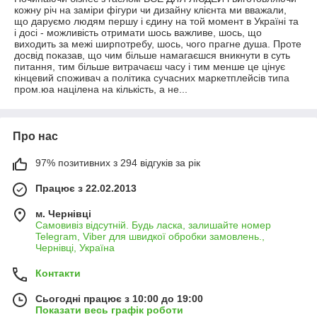
кожну річ на заміри фігури чи дизайну клієнта ми вважали,
що даруємо людям першу і єдину на той момент в Україні та
і досі - можливість отримати шось важливе, шось, що
виходить за межі ширпотребу, шось, чого прагне душа. Проте
досвід показав, що чим більше намагаєшся вникнути в суть
питання, тим більше витрачаєш часу і тим менше це цінує
кінцевий споживач а політика сучасних маркетплейсів типа
пром.юа націлена на кількість, а не...
Про нас
97% позитивних з 294 відгуків за рік
Працює з 22.02.2013
м. Чернівці
Самовивіз відсутній. Будь ласка, залишайте номер
Telegram, Viber для швидкої обробки замовлень.,
Чернівці, Україна
Контакти
Сьогодні працює з 10:00 до 19:00
Показати весь графік роботи