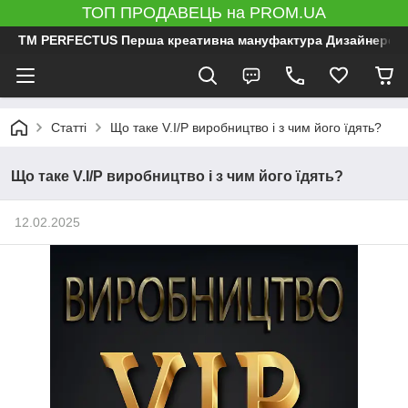
ТОП ПРОДАВЕЦЬ на PROM.UA
ТМ PERFECTUS Перша креативна мануфактура Дизайнерський 
Статті
Що таке V.I/P виробництво і з чим його їдять?
Що таке V.I/P виробництво і з чим його їдять?
12.02.2025