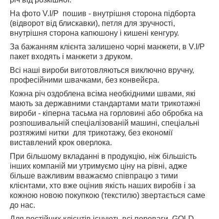
Н
а фото V.I/P пошив - внутрішня сторона підборта
(відворот від блискавки), петля для зручності,
внутрішня сторона капюшону і кишені кенгуру.
За бажанням клієнта залишено чорні манжети, в V.I/P
пакет входять і манжети з друком.
Всі наші вироби виготовляються виключно вручну,
професійними швачками, без конвейєра.
Кожна річ оздоблена всіма необхідними швами, які
мають за державними стандартами мати трикотажні
вироби - кіперна тасьма на горловині або обробка на
розпошивальній спеціалізованій машині, спеціальні
розтяжимі нитки для трикотажу, без економії
виставлений крок оверлока.
При більшому вкладанні в продукцію, ніж більшість
інших компаній ми утримуємо ціну на рівні, адже
більше важливим вважаємо співпрацю з тими
клієнтами, хто вже оцінив якість наших виробів і за
кожною новою покупкою (текстилю) звертається саме
до нас.
Для постійних клієнтів існують всі переваги GOLD