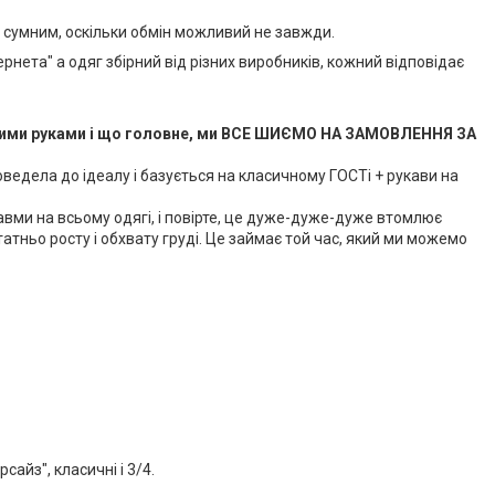
е сумним, оскільки обмін можливий не завжди.
ернета" а одяг збірний від різних виробників, кожний відповідає
сними руками і що головне, ми ВСЕ ШИЄМО НА ЗАМОВЛЕННЯ ЗА
доведела до ідеалу і базується на класичному ГОСТі + рукави на
авми на всьому одягі, і повірте, це дуже-дуже-дуже втомлює
атньо росту і обхвату груді. Це займає той час, який ми можемо
сайз", класичні і 3/4.