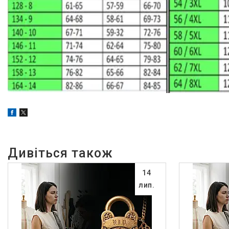
14
лип.