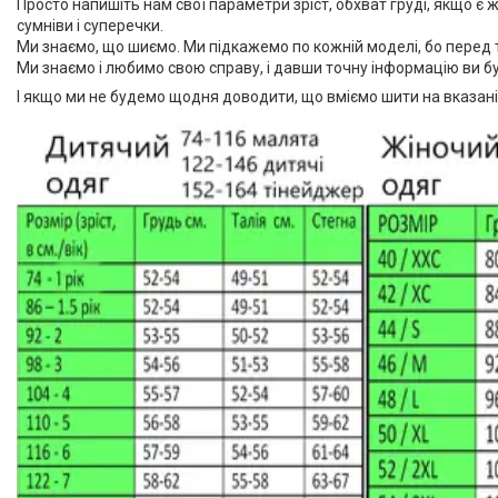
Просто напишіть нам свої параметри зріст, обхват груді, якщо є жив
сумніви і суперечки.
Ми знаємо, що шиємо. Ми підкажемо по кожній моделі, бо перед ти
Ми знаємо і любимо свою справу, і давши точну інформацію ви 
І якщо ми не будемо щодня доводити, що вміємо шити на вказані