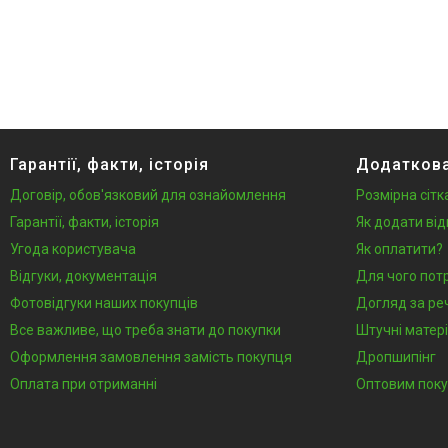
Гарантії, факти, історія
Додаткова
Договір, обов'язковий для ознайомлення
Розмірна сітк
Гарантії, факти, історія
Як додати від
Угода користувача
Як оплатити?
Відгуки, документація
Для чого пот
Фотовідгуки наших покупців
Догляд за ре
Все важливе, що треба знати до покупки
Штучні матері
Оформлення замовлення замість покупця
Дропшипінг
Оплата при отриманні
Оптовим пок