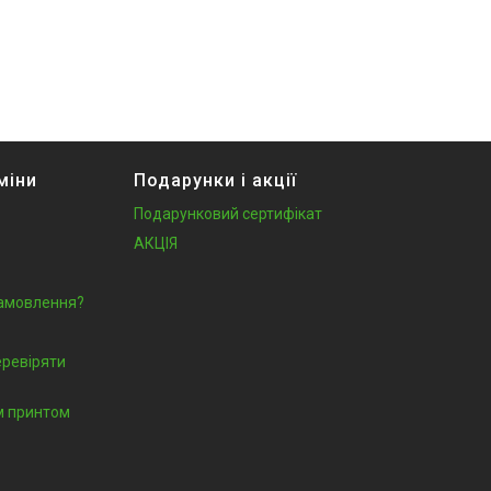
міни
Подарунки і акції
Подарунковий сертифікат
АКЦІЯ
замовлення?
еревіряти
їм принтом