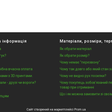
 інформація
Матеріали, розміри, тер
а
Як обрати матеріал
гук?
Як обрати розмір?
Чому немає "перезвону"
рібна вчасна оплата
Чому так довго або який стан 
чами з 3D принтами.
Чому не видно рух посилки?
али - друзі чи вороги?
Чому покупець зобов'язаний п
товар при отриманні
Що і як можна замовити зі сво
упцям
Сайт створений на маркетплейсі
Prom.ua