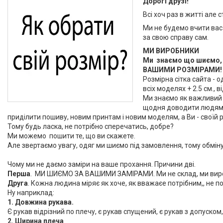
Дорогі друзі!
Прайси
Всі хоч раз в житті але
Статті
Ми не будемо вчити вас я
за свою справу сам.
F.A.Q
МИ ВИРОБНИКИ
Ми знаємо що шиємо, 
ВАШИМИ РОЗМІРАМИ!
Розмірна сітка сайта - 
всіх моделях + 2.5 см., в
Ми знаємо як важливий д
щодня доводити людям, щ
приділити пошиву, новим принтам і новим моделям, а Ви - своїй ро
Тому будь ласка, не потрібно сперечатись, добре?
Ми можемо пошити те, що ви скажете.
Але звертаємо увагу, одяг ми шиємо під замовлення, тому обміну
Чому ми не даємо заміри на ваше прохання. Причини дві.
Перша
. МИ ШИЄМО ЗА ВАШИМИ ЗАМІРАМИ. Ми не склад, ми виро
Друга
. Кожна людина міряє як хоче, як вважаєе потрібним,, не пор
Ну наприклад:
1. Довжина рукава.
Є рукав відрізний по плечу, є рукав спущений, є рукав з допуском, 
2. Ширина плеча