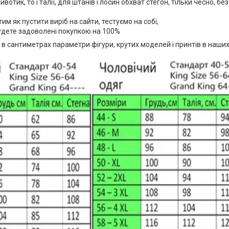
отик, то і талії, для штанів і лосин обхват стегон, тільки чесно, без
м як пустити виріб на сайти, тестуємо на собі,
будете задоволені покупкою на 100%
 в сантиметрах параметри фігури, крутих моделей і принтів в наш