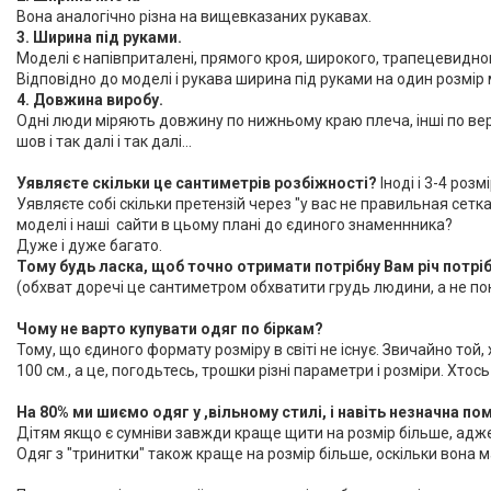
Вона аналогічно різна на вищевказаних рукавах.
3. Ширина під руками.
Моделі є напівприталені, прямого кроя, широкого, трапецевидног
Відповідно до моделі і рукава ширина під руками на один розмір
4. Довжина виробу.
Одні люди міряють довжину по нижньому краю плеча, інші по верхн
шов і так далі і так далі...
Уявляєте скільки це сантиметрів розбіжності?
Іноді і 3-4 розмі
Уявляєте собі скільки претензій через "у вас не правильная сетка"
моделі і наші сайти в цьому плані до єдиного знаменнника?
Дуже і дуже багато.
Тому будь ласка, щоб точно отримати потрібну Вам річ потрі
(обхват доречі це сантиметром обхватити грудь людини, а не покл
Чому не варто купувати одяг по біркам?
Тому, що єдиного формату розміру в світі не існує. Звичайно той, 
100 см., а це, погодьтесь, трошки різні параметри і розміри. Хтос
На 80% ми шиємо одяг у ,вільному стилі, і навіть незначна п
Дітям якщо є сумніви завжди краще щити на розмір більше, адже
Одяг з "тринитки" також краще на розмір більше, оскільки вона м