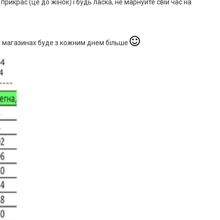
 прикрас (це до жінок) і будь ласка, не марнуйте свій час на
их магазинах буде з кожним днем більше