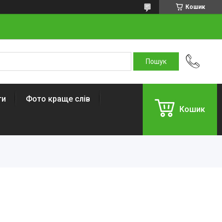
Кошик
ти
Фото краще слів
Кошик