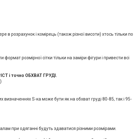
е в розрахунок і комірець (також різної висоти) хтось тільки по
и формат розмірної сітки тільки на заміри фігури і привести всі
ІСТ і точно ОБХВАТ ГРУДІ.
)
их визначеннях S-ка може бути як на обхват груді 80-85, так і 95-
лекалам при одяганні будуть здаватися різними розмірами.