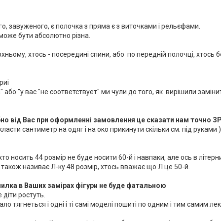
о, завуженого, є полочка з пряма є з виточками і рельєфами.
 може бути абсолютно різна.
ьому, хтось - посередині спини, або по передній полочці, хтось бер
риі
 або "у вас "не соответствует" ми чули до того, як вирішили замінит
бно від Вас при оформленні замовлення це сказати нам точно ЗР
асти сантиметр на одяг і на око прикинути скільки см. під руками )
хто носить 44 розмір не буде носити 60-й і навпаки, але ось в літерн
ь також називає Л-ку 48 розмір, хтось вважає що Л це 50-й.
омилка в Ваших замірах фігури не буде фатальною
 діти ростуть.
ало тягнеться і одні і ті самі моделі пошиті по одним і тим самим 