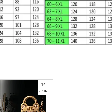
14
лип.