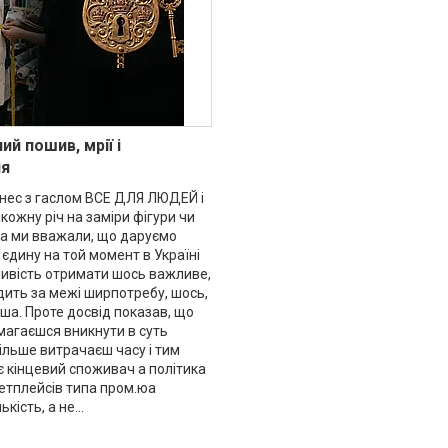
ий пошив, мрії і
ня
нес з гаслом ВСЕ ДЛЯ ЛЮДЕЙ і
ожну річ на заміри фігури чи
та ми вважали, що даруємо
єдину на той момент в Україні
жливість отримати шось важливе,
дить за межі ширпотребу, шось,
ша. Проте досвід показав, що
магаєшся вникнути в суть
ільше витрачаєш часу і тим
є кінцевий споживач а політика
етплейсів типа пром.юа
кість, а не...