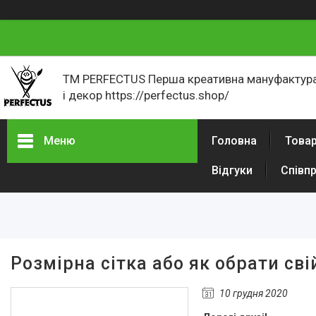
ТМ PERFECTUS Перша креативна мануфактура
і декор https://perfectus.shop/
Меню
Головна
Товар
Відгуки
Співп
Товари і послуги
Новини
Як оформити замовлення
Відгуки
Розмірна сітка або як обрати сві
Портфоліо
10 грудня 2020
Фотогалерея