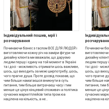
Індивідуальний пошив, мрії і
Індивідуальн
розчарування
розчаруван
Починаючи бізнес з гаслом ВСЕ ДЛЯ ЛЮДЕЙ і
Починаючи біз
виготовляючи кожну річ на заміри фігури чи
виготовляючи к
дизайну клієнта ми вважали, що даруємо
дизайну клієн
людям першу і єдину на той момент в Україні
людям першу і 
та і досі - можливість отримати шось важливе,
та і досі - мо
шось, що виходить за межі ширпотребу, шось,
шось, що вихо
чого прагне душа. Проте досвід показав, що
чого прагне ду
чим більше намагаєшся вникнути в суть
чим більше на
питання, тим більше витрачаєш часу і тим
питання, тим б
менше це цінує кінцевий споживач а політика
менше це ціну
сучасних маркетплейсів типа пром.юа
сучасних марк
націлена на кількість, а не...
націлена на кіль