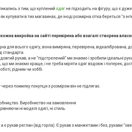
 стикались з тим, що куплений
одяг
не підходить на фігуру, що є дуж
к купувати в тих магазинах, де іноді розмірна сітка береться "з інт
кожна викройка на сайті перевірена або взагалі створена вла
одна для всього одягу, вона виміряна, перевірена, відкалібрована, 
ід стандарта.
овгий рукав, а не "підстрелений" ми знаємо і зробили ідеальні рук
о ми знаємо краще, і не треба міряти одяг вздовж і поперек, дост
боті, рідним чи хоббі.
 через помилку покупця з розміром він не підлягає.
бництво. Виробниство на замовлення
івняючи ні моделі одягі, ні стиль.
а є рукав реглан (від горла). Є рукав з манжетами і без, рукави "овер