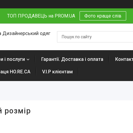
ТОП ПРОДАВЕЦЬ на PROM.UA
Фото краще слів
 Дизайнерський одяг
и і послуги
Гарантії. Доставка і оплата
Контак
раця HO.RE.CA
V.I.P клієнтам
й розмір