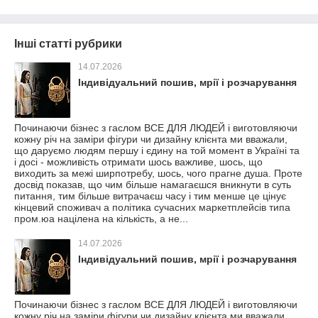
Інші статті рубрики
14.07.2026
Індивідуальний пошив, мрії і розчарування
Починаючи бізнес з гаслом ВСЕ ДЛЯ ЛЮДЕЙ і виготовляючи
кожну річ на заміри фігури чи дизайну клієнта ми вважали,
що даруємо людям першу і єдину на той момент в Україні та
і досі - можливість отримати шось важливе, шось, що
виходить за межі ширпотребу, шось, чого прагне душа. Проте
досвід показав, що чим більше намагаєшся вникнути в суть
питання, тим більше витрачаєш часу і тим менше це цінує
кінцевий споживач а політика сучасних маркетплейсів типа
пром.юа націлена на кількість, а не...
14.07.2026
Індивідуальний пошив, мрії і розчарування
Починаючи бізнес з гаслом ВСЕ ДЛЯ ЛЮДЕЙ і виготовляючи
кожну річ на заміри фігури чи дизайну клієнта ми вважали,