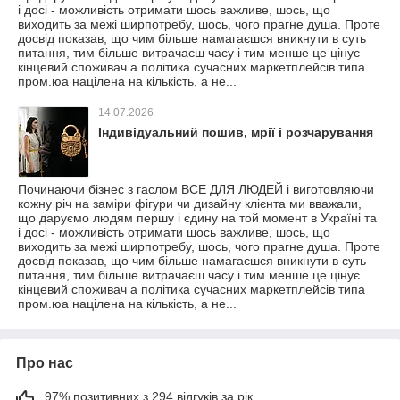
і досі - можливість отримати шось важливе, шось, що
виходить за межі ширпотребу, шось, чого прагне душа. Проте
досвід показав, що чим більше намагаєшся вникнути в суть
питання, тим більше витрачаєш часу і тим менше це цінує
кінцевий споживач а політика сучасних маркетплейсів типа
пром.юа націлена на кількість, а не...
14.07.2026
Індивідуальний пошив, мрії і розчарування
Починаючи бізнес з гаслом ВСЕ ДЛЯ ЛЮДЕЙ і виготовляючи
кожну річ на заміри фігури чи дизайну клієнта ми вважали,
що даруємо людям першу і єдину на той момент в Україні та
і досі - можливість отримати шось важливе, шось, що
виходить за межі ширпотребу, шось, чого прагне душа. Проте
досвід показав, що чим більше намагаєшся вникнути в суть
питання, тим більше витрачаєш часу і тим менше це цінує
кінцевий споживач а політика сучасних маркетплейсів типа
пром.юа націлена на кількість, а не...
Про нас
97% позитивних з 294 відгуків за рік