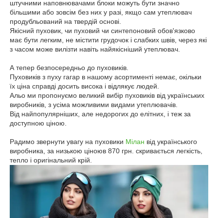
штучними наповнювачами блоки можуть бути значно
більшими або зовсім без них у разі, якщо сам утеплювач
продубльований на твердій основі.
Якісний пуховик, чи пуховий чи синтепоновий обов'язково
має бути легким, не містити грудочок і слабких швів, через які
з часом може вилізти навіть найякісніший утеплювач.
А тепер безпосередньо до пуховиків.
Пуховиків з пуху гагар в нашому асортименті немає, окільки
їх ціна справді досить висока і відлякує людей.
Альо ми пропонуємо великий вибір пуховиків від українських
виробників, з усіма можливими видами утеплювачів.
Від найпопулярніших, але недорогих до елітних, і теж за
доступною ціною.
Радимо звернути увагу на пуховики
Мілан
від українського
виробника, за низькою ціноюв 870 грн. скривається легкість,
тепло і оригінальний крій.