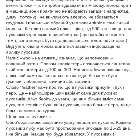
великі плюси – їх не треба віддавати в хімчистку, можна праті
в машинці, вони практично не вбирають запахи ( наприклад,
диму і тютюну) і не викликають алергію, не збиваються
грудками і правильно обраний утеплювач зігріє в самі сильні
морози. Ще один вагомий плюс - ціна, від 900 грн. і вище для
пуховиків українського виробництва (про китайські окрема
тема, вони можуть бути ще дешевші, але якість як лотерея)
Вид утеплювача можна дізнатися завдяки інформації на
ярлику пуховика.
Напис «wool» на етикетці означає, що наповнювач –
вовняний ватин. Словом «поліестер» позначається синтепон,
який має номери від 100 до 300. Написи «down» означає пух,
а вісь чий саме зазначається не завжди. Він може бути
гусячий, лебединий, качиний або гагачий.
Слово "feather" каже про те, що в пуховики присутні і пух і
перо. Це – найпоширеніший варіант саме для пухових
пуховиків. Альо беріть до уваги, що чим більше вміст саме
пуху, тим тепліше буде ваш пуховик, якщо більше пера, то це
більш демісезона куртка.
Щодо якості пуховиків.
Обоб'обов'язково звертайте увагу, як зшитий пуховик. Кожний
пуховик з пуху має бути простьобаним блоками по 15-25 див,
і не більше, інакше пух буде збиватися. У пуховиках зі