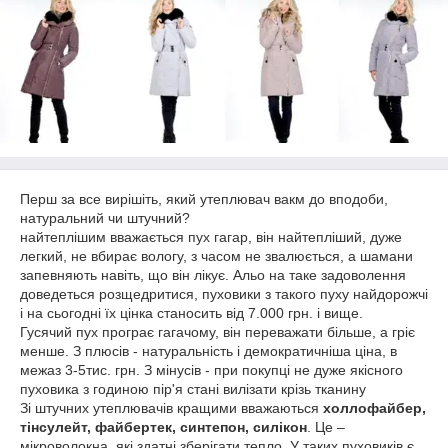
Перш за все вирішіть, який утеплювач вакм до вподоби,
натуральний чи штучний?
найтеплішим вважається пух гагар, він найтепліший, дуже
легкий, не вбирає вологу, з часом не звалюється, а шамани
запевняють навіть, що він лікує. Альо на таке задоволення
доведеться розщедритися, пуховики з такого пуху найдорожчі
і на сьогодні їх цінка станосить від 7.000 грн. і вище.
Гусячий пух програє гагачому, він переважати більше, а гріє
менше. З плюсів - натуральність і демократичніша ціна, в
межаз 3-5тис. грн. З мінусів - при покупці не дуже якісного
пуховика з годиною пір'я стані вилізати крізь тканину
Зі штучних утеплювачів кращими вважаються
холлофайбер,
тінсулейт, файбертек, синтепон, силікон
. Це –
мікроволокна, які здатні зберігати тепло. У таких пуховиків є